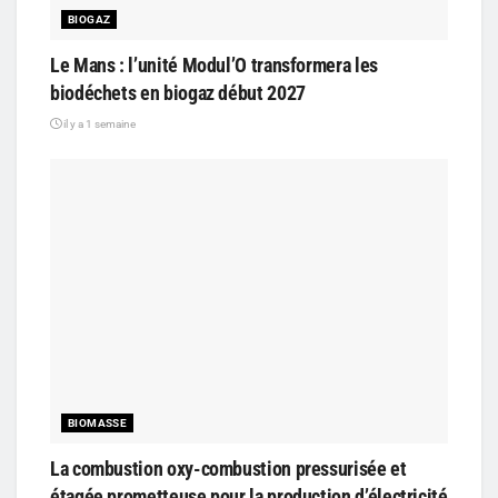
BIOGAZ
Le Mans : l’unité Modul’O transformera les
biodéchets en biogaz début 2027
il y a 1 semaine
BIOMASSE
La combustion oxy-combustion pressurisée et
étagée prometteuse pour la production d’électricité