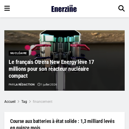
NUCLÉAIRE
Le français Otrera New Energy lève 17
millions pour son réacteur nucléaire
compact
PAR
LA RÉDACTION
1 juillet 2026
Accueil
Tag
financement
Course aux batteries à état solide : 1,3 milliard levés
en quinze mois