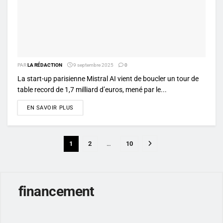
PAR
LA RÉDACTION
9 septembre 2025
0
La start-up parisienne Mistral AI vient de boucler un tour de
table record de 1,7 milliard d’euros, mené par le...
DETAILS
EN SAVOIR PLUS
1
2
…
10
financement