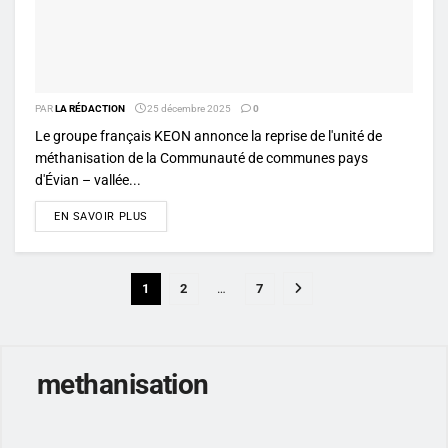
PAR
LA RÉDACTION
25 décembre 2025
0
Le groupe français KEON annonce la reprise de l'unité de
méthanisation de la Communauté de communes pays
d'Évian – vallée...
DETAILS
EN SAVOIR PLUS
1
2
…
7
methanisation