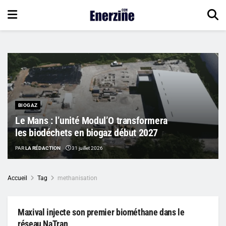
BIOGAZ
Le Mans : l’unité Modul’O transformera
les biodéchets en biogaz début 2027
PAR
LA RÉDACTION
31 juillet 2026
Accueil
Tag
methanisation
Maxival injecte son premier biométhane dans le
réseau NaTran