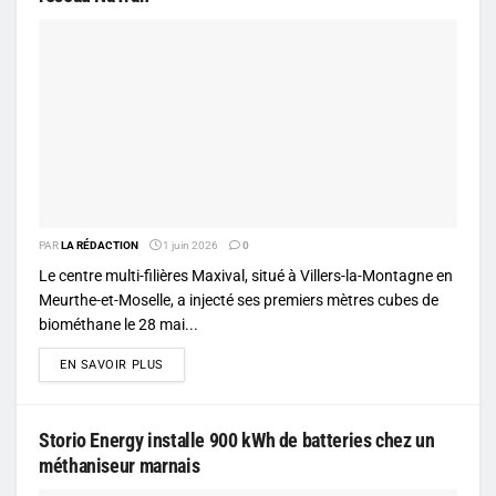
PAR
LA RÉDACTION
1 juin 2026
0
Le centre multi-filières Maxival, situé à Villers-la-Montagne en
Meurthe-et-Moselle, a injecté ses premiers mètres cubes de
biométhane le 28 mai...
DETAILS
EN SAVOIR PLUS
Storio Energy installe 900 kWh de batteries chez un
méthaniseur marnais