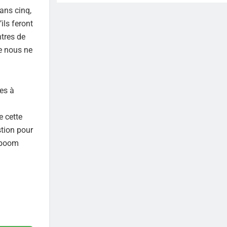
ans cinq,
ils feront
ntres de
ue nous ne
es à
n
e cette
stion pour
n boom