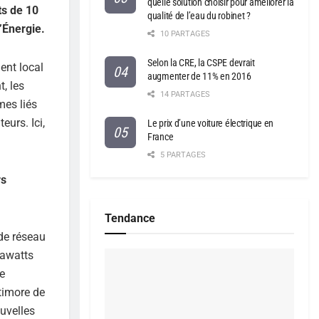
quelle solution choisir pour améliorer la
ts de 10
qualité de l’eau du robinet ?
’Énergie.
10 PARTAGES
Selon la CRE, la CSPE devrait
ent local
augmenter de 11% en 2016
, les
14 PARTAGES
mes liés
urs. Ici,
Le prix d’une voiture électrique en
France
5 PARTAGES
rs
Tendance
de réseau
gawatts
e
timore de
uvelles