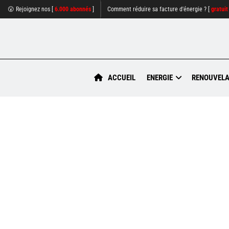
😮 Rejoignez nos [
6.000 abonnés
]
Comment réduire sa facture d'énergie ? [
gratuit
ACCUEIL
ENERGIE
RENOUVELA