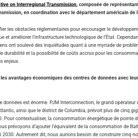
tive on Interregional Transmission
, composée de représentan
ransmission, en coordination avec le département américain de l
ier les obstacles réglementaires pour encourager le développem
 et améliorer l’infrastructure technologique de l’État. Cependant
oyens ont soulevé des inquiétudes quant à une myriade de problè
durabilité et la possibilité de coûts accrus pour les consommate
s enjeux.
er les avantages économiques des centres de données avec leu
 données est énorme. PJM Interconnection, le grand opérateur 
lantic, ainsi que le district de Columbia, prévoit plus de cinq gi
0. Pour contextualiser, la consommation énergétique de pointe d
nous prévoyons d’ajouter l’équivalent de la consommation de Bal
i 2030. Autrement dit, nous aurions besoin de construire cinq no