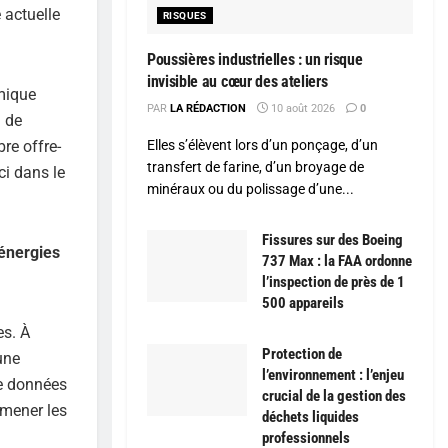
 actuelle
RISQUES
Poussières industrielles : un risque
invisible au cœur des ateliers
mique
PAR
LA RÉDACTION
10 août 2026
0
» de
re offre-
Elles s’élèvent lors d’un ponçage, d’un
transfert de farine, d’un broyage de
ci dans le
minéraux ou du polissage d’une...
Fissures sur des Boeing
 énergies
737 Max : la FAA ordonne
l’inspection de près de 1
500 appareils
es. À
Protection de
une
l’environnement : l’enjeu
de données
crucial de la gestion des
amener les
déchets liquides
professionnels