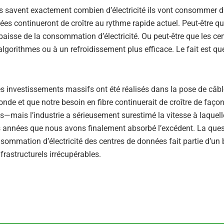
s savent exactement combien d’électricité ils vont consommer d
es continueront de croître au rythme rapide actuel. Peut-être qu’
aisse de la consommation d’électricité. Ou peut-être que les ce
algorithmes ou à un refroidissement plus efficace. Le fait est q
s investissements massifs ont été réalisés dans la pose de câbl
onde et que notre besoin en fibre continuerait de croître de faço
tes—mais l’industrie a sérieusement surestimé la vitesse à laquell
res années que nous avons finalement absorbé l’excédent. La que
onsommation d’électricité des centres de données fait partie d’u
frastructurels irrécupérables.