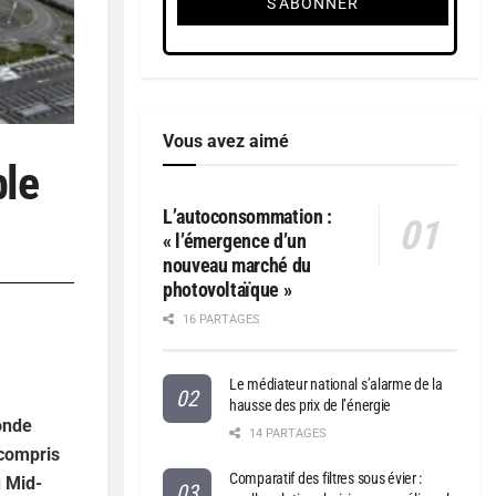
Vous avez aimé
ble
L’autoconsommation :
« l’émergence d’un
nouveau marché du
photovoltaïque »
16 PARTAGES
Le médiateur national s’alarme de la
hausse des prix de l’énergie
monde
14 PARTAGES
 compris
Comparatif des filtres sous évier :
u Mid-