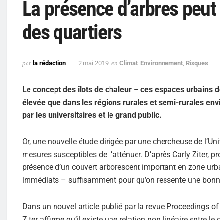
La présence d’arbres peut
des quartiers
par
la rédaction
2 mai 2019
en
Climat
,
Environnement
,
Risques
Le concept des îlots de chaleur – ces espaces urbains 
élevée que dans les régions rurales et semi-rurales envi
par les universitaires et le grand public.
Or, une nouvelle étude dirigée par une chercheuse de l’U
mesures susceptibles de l’atténuer. D’après Carly Ziter, pr
présence d’un couvert arborescent important en zone urb
immédiats – suffisamment pour qu’on ressente une bonn
Dans un nouvel article publié par la revue Proceedings o
Ziter affirme qu’il existe une relation non linéaire entre l