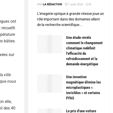
PAR
LA RÉDACTION
7 août 2026
0
L'imagerie optique à grande vitesse joue un
rôle important dans des domaines allant
lègues ont
de la recherche scientifique...
 recueilli
mpérature
Une étude révèle
es bâties.
comment le changement
climatique redéfinit
l’efficacité du
xées sur
refroidissement et la
demande énergétique
a ville
Une invention
» que nous
magnétique élimine les
microplastiques «
invisibles » et certains
PFAS
n elle,
il des 40
Le prix d’une voiture