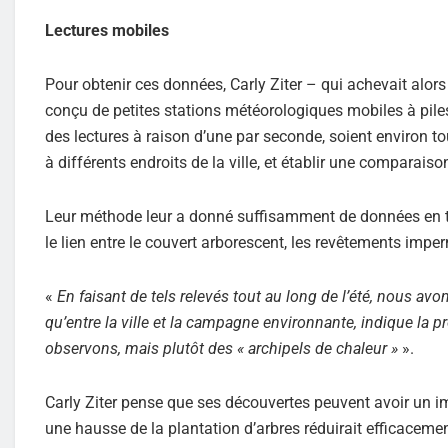
Lectures mobiles
Pour obtenir ces données, Carly Ziter – qui achevait alor
conçu de petites stations météorologiques mobiles à piles, qu
des lectures à raison d’une par seconde, soient environ tou
à différents endroits de la ville, et établir une comparais
Leur méthode leur a donné suffisamment de données en te
le lien entre le couvert arborescent, les revêtements impe
«
En faisant de tels relevés tout au long de l’été, nous avo
qu’entre la ville et la campagne environnante, indique la p
observons, mais plutôt des « archipels de chaleur »
».
Carly Ziter pense que ses découvertes peuvent avoir un imp
une hausse de la plantation d’arbres réduirait efficacemen