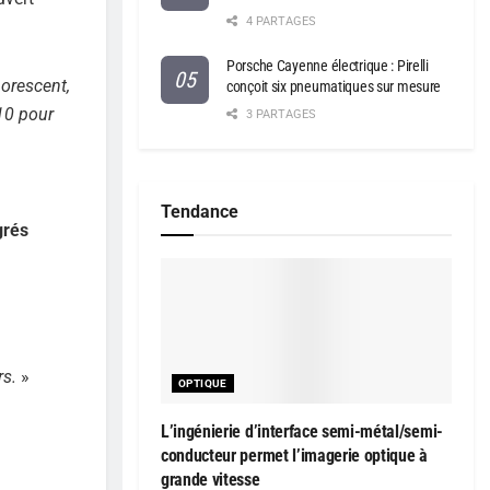
4 PARTAGES
Porsche Cayenne électrique : Pirelli
borescent,
conçoit six pneumatiques sur mesure
 10 pour
3 PARTAGES
Tendance
grés
rs.
»
OPTIQUE
L’ingénierie d’interface semi-métal/semi-
conducteur permet l’imagerie optique à
grande vitesse