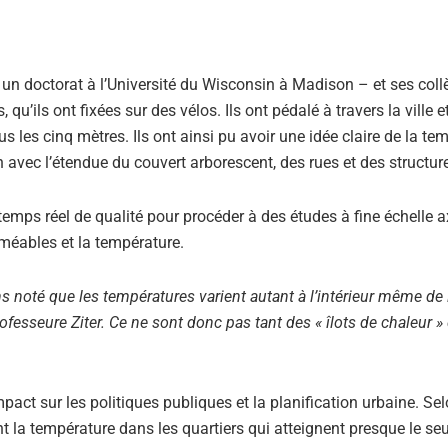
s un doctorat à l’Université du Wisconsin à Madison – et ses col
’ils ont fixées sur des vélos. Ils ont pédalé à travers la ville et
s les cinq mètres. Ils ont ainsi pu avoir une idée claire de la te
on avec l’étendue du couvert arborescent, des rues et des structur
mps réel de qualité pour procéder à des études à fine échelle a
rméables et la température.
ns noté que les températures varient autant à l’intérieur même de l
rofesseure Ziter. Ce ne sont donc pas tant des « îlots de chaleur 
act sur les politiques publiques et la planification urbaine. Selo
t la température dans les quartiers qui atteignent presque le seu