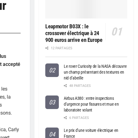
ur
Leapmotor B03X : le
crossover électrique à 24
900 euros arrive en Europe
12 PARTAGES
lus
nt accepté
Le rover Curiosity de la NASA découvre
un champ présentant des textures en
nid d’abeille
48 PARTAGES
 les
es, la
Airbus A380 : entre inspections
d’urgence pour fissures et mue en
s
laboratoire volant
isons.
6 PARTAGES
ca, Carly
Le prix d’une voiture électrique en
France
uvert