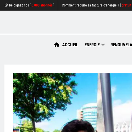
😮 Rejoignez nos [
6.000 abonnés
]
Comment réduire sa facture d'énergie ? [
gratuit
ACCUEIL
ENERGIE
RENOUVELA