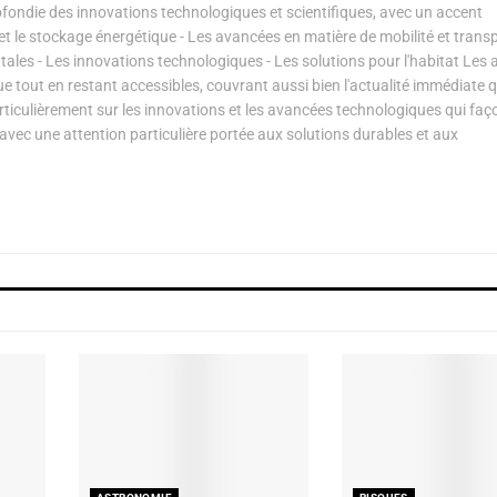
ondie des innovations technologiques et scientifiques, avec un accent
s et le stockage énergétique - Les avancées en matière de mobilité et transp
les - Les innovations technologiques - Les solutions pour l'habitat Les a
ue tout en restant accessibles, couvrant aussi bien l'actualité immédiate 
articulièrement sur les innovations et les avancées technologiques qui fa
avec une attention particulière portée aux solutions durables et aux