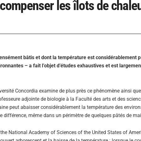
 compenser les îlots de chale
densément bâtis et dont la température est considérablement p
ronnantes – a fait l’objet d’études exhaustives et est largeme
niversité Concordia examine de plus près ce phénomène ainsi que
ofesseure adjointe de biologie à la Faculté des arts et des scienc
aine peut abaisser considérablement la température des environ
e différence, même dans un périmètre de quelques pâtés de ma
f the National Academy of Sciences of the United States of Ameri
e couvert arborescent et la baisse de la température : lorsque le co