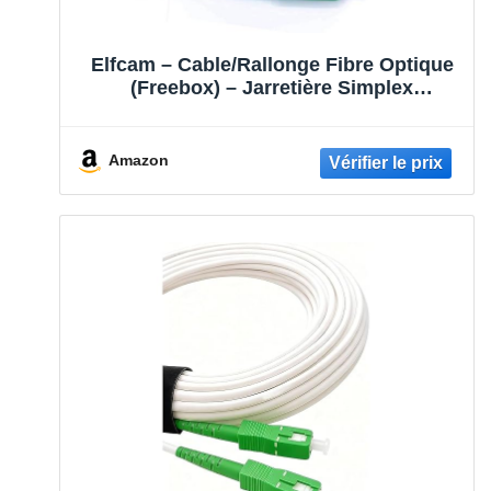
Elfcam – Cable/Rallonge Fibre Optique
(Freebox) – Jarretière Simplex
Monomode SC-APC a SC-UPC –
Blindage et Connecteur Renforcée –
Perte Très Fiable – Blanc, 20M
Amazon