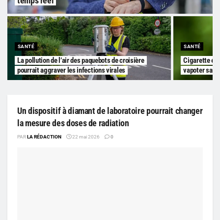
temps réel
SANTÉ
SANTÉ
La pollution de l’air des paquebots de croisière
Cigarette éle
pourrait aggraver les infections virales
vapoter sans
Un dispositif à diamant de laboratoire pourrait changer
la mesure des doses de radiation
PAR
LA RÉDACTION
22 mai 2026
0