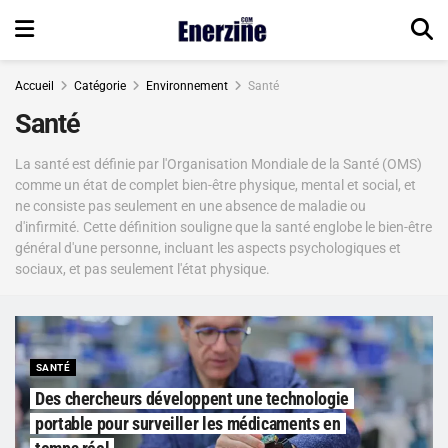
Accueil
Catégorie
Environnement
Santé
Santé
La santé est définie par l'Organisation Mondiale de la Santé (OMS)
comme un état de complet bien-être physique, mental et social, et
ne consiste pas seulement en une absence de maladie ou
d'infirmité. Cette définition souligne que la santé englobe le bien-être
général d'une personne, incluant les aspects psychologiques et
sociaux, et pas seulement l'état physique.
SANTÉ
Des chercheurs développent une technologie
portable pour surveiller les médicaments en