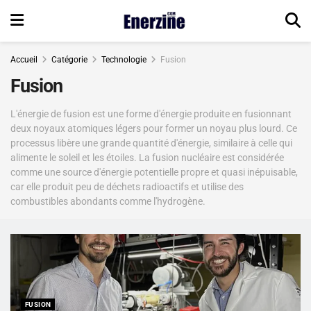
Accueil
Catégorie
Technologie
Fusion
Fusion
L'énergie de fusion est une forme d'énergie produite en fusionnant
deux noyaux atomiques légers pour former un noyau plus lourd. Ce
processus libère une grande quantité d'énergie, similaire à celle qui
alimente le soleil et les étoiles. La fusion nucléaire est considérée
comme une source d'énergie potentielle propre et quasi inépuisable,
car elle produit peu de déchets radioactifs et utilise des
combustibles abondants comme l'hydrogène.
FUSION