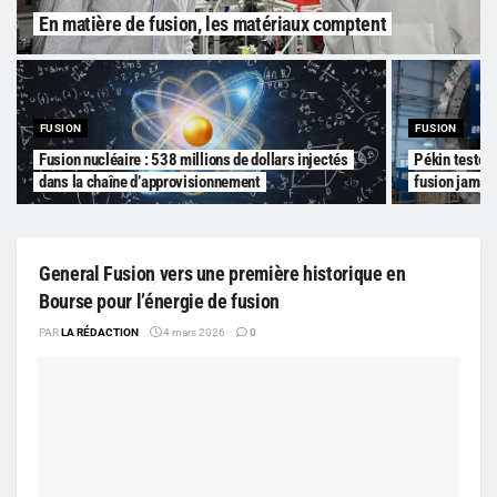
En matière de fusion, les matériaux comptent
FUSION
FUSION
Fusion nucléaire : 538 millions de dollars injectés
Pékin teste 
dans la chaîne d’approvisionnement
fusion jamais
General Fusion vers une première historique en
Bourse pour l’énergie de fusion
PAR
LA RÉDACTION
4 mars 2026
0