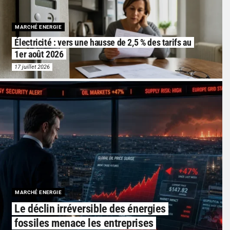
MARCHÉ ENERGIE
Électricité : vers une hausse de 2,5 % des tarifs au
1er août 2026
17 juillet 2026
MARCHÉ ENERGIE
Le déclin irréversible des énergies
fossiles menace les entreprises