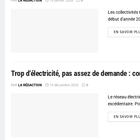
PAR
LA RÉDACTION
10 janvier 2026
0
Les collectivités 
début d'année 202
EN SAVOIR PL
Trop d’électricité, pas assez de demande : c
PAR
LA RÉDACTION
19 décembre 2025
0
Le réseau électr
excédentaire. Po
EN SAVOIR PL