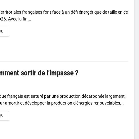
territoriales françaises font face à un défi énergétique de taille en ce
6. Avec la fin...
DETAILS
US
omment sortir de l’impasse ?
ique français est saturé par une production décarbonée largement
ur amortir et développer la production d'énergies renouvelables...
DETAILS
US