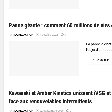
Panne géante : comment 60 millions de vies o
PAR
LA RÉDACTION
4 octobre 2025
1
La panne d’électr
l’objet d’un rappo
EN SAVOIR PL
Kawasaki et Amber Kinetics unissent iVSG et v
face aux renouvelables intermittents
PAR
LA RÉDACTION
22 septembre 2025
0