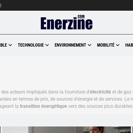
]
BLE
TECHNOLOGIE
ENVIRONNEMENT
MOBILITÉ
HAB
 des acteurs impliqués dans la fourniture d'
électricité
et de gaz 
ariées en termes de prix, de sources d'énergie et de services. Le
rageant la
transition énergétique
vers des sources plus durables