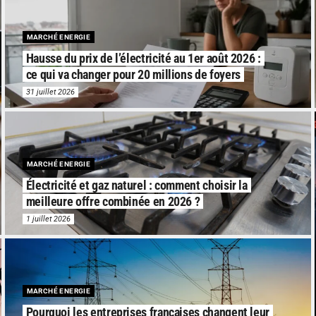
MARCHÉ ENERGIE
Hausse du prix de l’électricité au 1er août 2026 :
ce qui va changer pour 20 millions de foyers
31 juillet 2026
MARCHÉ ENERGIE
Électricité et gaz naturel : comment choisir la
meilleure offre combinée en 2026 ?
1 juillet 2026
MARCHÉ ENERGIE
Pourquoi les entreprises françaises changent leur