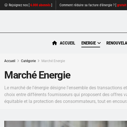
😮 Rejoignez nos [
6.000 abonnés
]
Comment réduire sa facture d'énergie ? [
gratuit
ACCUEIL
ENERGIE
RENOUVELA
Accueil
Catégorie
Marché Energie
Marché Energie
Le marché de l'énergie désigne l'ensemble des transactions et
choix entre différents fournisseurs qui proposent des offres v
équitable et la protection des consommateurs, tout en encou