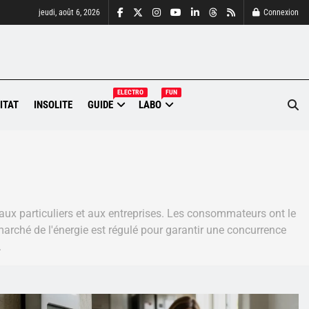
jeudi, août 6, 2026
Connexion
ELECTRO
FUN
ITAT
INSOLITE
GUIDE
LABO
aux particuliers et aux entreprises. Les consommateurs ont le
 marché de l'énergie est régulé pour garantir une concurrence
.