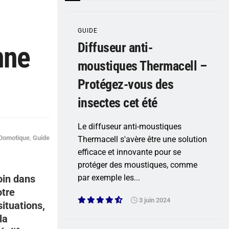
GUIDE
Diffuseur anti-
nne
moustiques Thermacell –
Protégez-vous des
insectes cet été
Le diffuseur anti-moustiques
Domotique
,
Guide
Thermacell s'avère être une solution
efficace et innovante pour se
protéger des moustiques, comme
oin dans
par exemple les...
otre
3 juin 2024
situations,
la