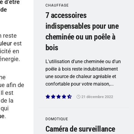
é d’être
CHAUFFAGE
 de
7 accessoires
indispensables pour une
n reste
cheminée ou un poêle à
uleur
est
bois
icité en
énergie.
L'utilisation d'une cheminée ou d'un
poêle à bois reste indubitablement
une
une source de chaleur agréable et
confortable pour votre maison,...
ue afin de
l est
21 décembre 2022
de la
 qui
ue
.
DOMOTIQUE
Caméra de surveillance