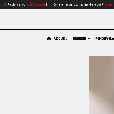
😮 Rejoignez nos [
6.000 abonnés
]
Comment réduire sa facture d'énergie ? [
gratuit
ACCUEIL
ENERGIE
RENOUVELA