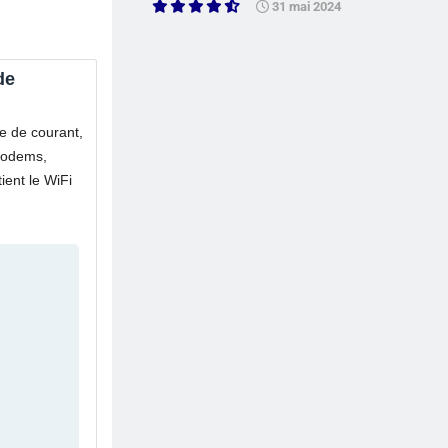
31 mai 2024
de
e de courant,
modems,
ient le WiFi