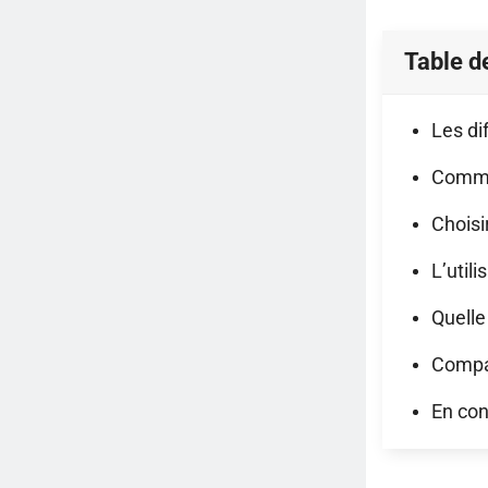
Table d
Les di
Comme
Choisi
L’util
Quelle
Compa
En con