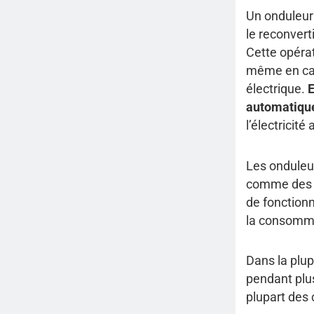
Un onduleur 
le reconvert
Cette opérat
même en cas
électrique.
E
automatique
l’électricit
Les onduleur
comme de
de fonction
la consomma
Dans la plup
pendant plus
plupart des