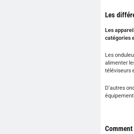
Les différ
Les apparei
catégories e
Les onduleu
alimenter le
téléviseurs 
D’autres ond
équipements 
Comment f