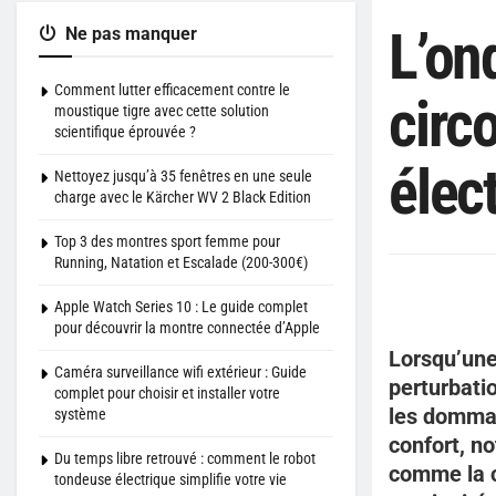
L’ond
Ne pas manquer
Comment lutter efficacement contre le
circ
moustique tigre avec cette solution
scientifique éprouvée ?
élec
Nettoyez jusqu’à 35 fenêtres en une seule
charge avec le Kärcher WV 2 Black Edition
Top 3 des montres sport femme pour
Running, Natation et Escalade (200-300€)
Apple Watch Series 10 : Le guide complet
pour découvrir la montre connectée d’Apple
Lorsqu’une 
Caméra surveillance wifi extérieur : Guide
perturbatio
complet pour choisir et installer votre
les dommag
système
confort, no
Du temps libre retrouvé : comment le robot
comme la c
tondeuse électrique simplifie votre vie