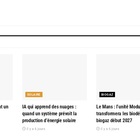
SOLAIRE
BIOGAZ
nt un
IA qui apprend des nuages :
Le Mans : l’unité Modu
quand un système prévoit la
transformera les biod
production d’énergie solaire
biogaz début 2027
il y a 6 jours
il y a 6 jours