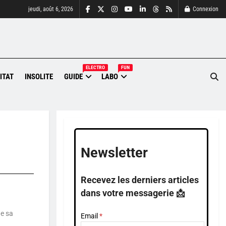
jeudi, août 6, 2026
Connexion
ELECTRO
FUN
ITAT
INSOLITE
GUIDE
LABO
Newsletter
Recevez les derniers articles
dans votre messagerie 📩
de sa
Email