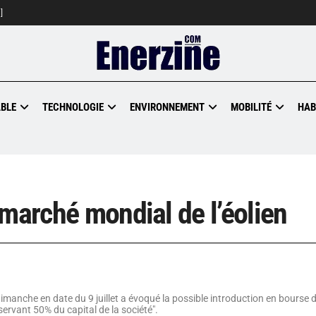
]
BLE
TECHNOLOGIE
ENVIRONNEMENT
MOBILITÉ
HAB
 marché mondial de l’éolien
manche en date du 9 juillet a évoqué la possible introduction en bourse 
nservant 50% du capital de la société".