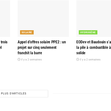
SOLAIRE
HYDROGÈNE
trois
Appel d’offres solaire PPE2 : un
EODev et Baudouin s’al
el
projet sur cinq seulement
la pile à combustible 
franchit la barre
solide
il y a 2 semaines
il y a 2 semaines
PLUS D'ARTICLES