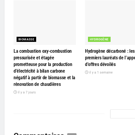
BIOMASSE
HYDROGÈNE
La combustion oxy-combustion
Hydrogène décarboné : les 
pressurisée et étagée
premiers lauréats de l’app
prometteuse pour la production
d’offres dévoilés
d’électricité à bilan carbone
il y a 1 semaine
négatif à partir de biomasse et la
rénovation de chaudières
il y a 7 jours