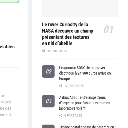
Le rover Curiosity de la
NASA découvre un champ
présentant des textures
en nid d’abeille
elables
48 PARTAGES
Leapmotor B03X : le crossover
électrique à 24 900 euros arrive en
Europe
12 PARTAGES
ort -
Airbus A380 : entre inspections
rticles
d’urgence pour fissures et mue en
que des
laboratoire volant
çonnent
6 PARTAGES
Timbre postal et date de péremption :