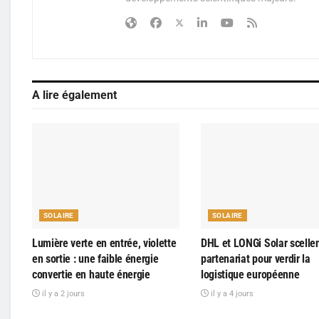
A lire également
SOLAIRE
SOLAIRE
Lumière verte en entrée, violette
DHL et LONGi Solar scelle
en sortie : une faible énergie
partenariat pour verdir la
convertie en haute énergie
logistique européenne
il y a 2 jours
il y a 4 jours