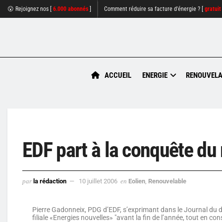
😮 Rejoignez nos [
6.000 abonnés
]
Comment réduire sa facture d'énergie ? [
gratuit
ACCUEIL
ENERGIE
RENOUVELA
EDF part à la conquête du
par
la rédaction
10 juillet 2006
en
Eolien
,
Renouvelable
Pierre Gadonneix, PDG d’EDF, s’exprimant dans le Journal du di
filiale «Energies nouvelles» "avant la fin de l’année, tout en co