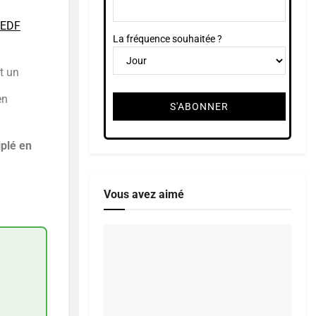
EDF
La fréquence souhaitée ?
t un
en
iplé en
Vous avez aimé