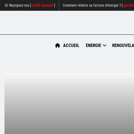
😮 Rejoignez nos [
6.000 abonnés
]
Comment réduire sa facture d'énergie ? [
gratuit
ACCUEIL
ENERGIE
RENOUVELA