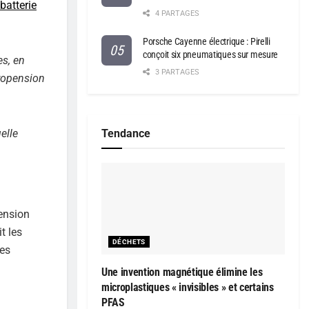
batterie
4 PARTAGES
Porsche Cayenne électrique : Pirelli
conçoit six pneumatiques sur mesure
es, en
3 PARTAGES
propension
Tendance
elle
ension
t les
DÉCHETS
res
Une invention magnétique élimine les
microplastiques « invisibles » et certains
PFAS