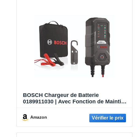
BOSCH Chargeur de Batterie
0189911030 | Avec Fonction de Maintien
– Pour Batteries 6/12 V Plomb-acide,
EFB, GEL, AGM et SLI
Amazon