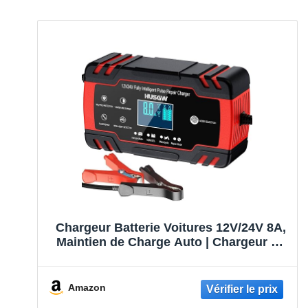
Chargeur Batterie Voitures 12V/24V 8A,
Maintien de Charge Auto | Chargeur de
Batterie Intelligent Moto avec Fonction
Réparation, , Écran LCD, pour Voiture
Moto Camion, AGM, Gel, Wet, SLA
Amazon