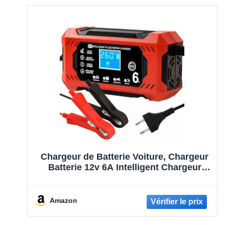
Chargeur de Batterie Voiture, Chargeur
Batterie 12v 6A Intelligent Chargeur
Batterie Moto avec Écran LCD
Chargeurs de Batterie pour Auto Voiture
Moto Camion, AGM, Gel, Wet, SLA
Amazon