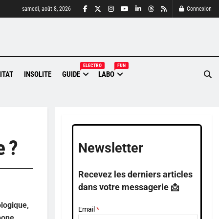
samedi, août 8, 2026
Connexion
ELECTRO
FUN
ITAT
INSOLITE
GUIDE
LABO
e ?
Newsletter
Recevez les derniers articles
dans votre messagerie 📩
ologique,
Email
bone