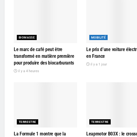
BIOMASSE
MOBILITÉ
Le marc de café peut être
Le prix d’une voiture élect
transformé en matière première
en France
pour produire des biocarburants
il y a 1 jour
il y a 4 heures
TERRESTRE
TERRESTRE
La Formule 1 montre que la
Leapmotor B03X : le cross