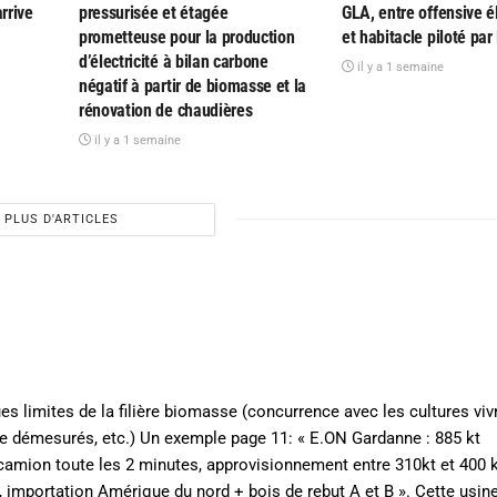
rrive
pressurisée et étagée
GLA, entre offensive é
prometteuse pour la production
et habitacle piloté par 
d’électricité à bilan carbone
il y a 1 semaine
négatif à partir de biomasse et la
rénovation de chaudières
il y a 1 semaine
PLUS D'ARTICLES
 limites de la filière biomasse (concurrence avec les cultures vivr
ecte démesurés, etc.) Un exemple page 11: « E.ON Gardanne : 885 kt
camion toute les 2 minutes, approvisionnement entre 310kt et 400 k
, importation Amérique du nord + bois de rebut A et B ». Cette usin