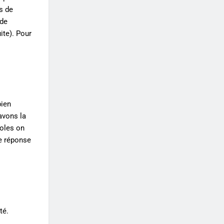
s de
 de
ite). Pour
bien
 avons la
coles on
de réponse
té.