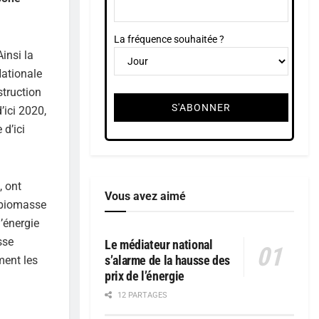
La fréquence souhaitée ?
insi la
Nationale
struction
’ici 2020,
 d’ici
, ont
Vous avez aimé
e biomasse
d’énergie
sse
Le médiateur national
s’alarme de la hausse des
ment les
prix de l’énergie
12 PARTAGES