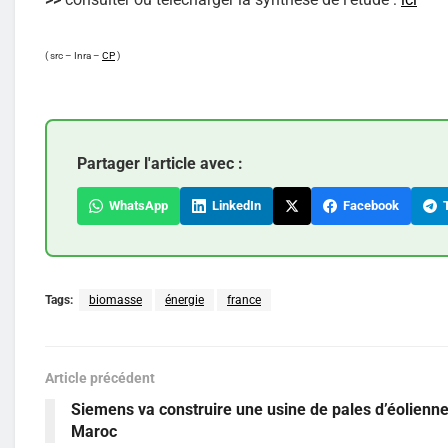
( src – Inra –
CP
)
Partager l'article avec :
WhatsApp
LinkedIn
Facebook
T
Tags:
biomasse
énergie
france
Article précédent
Siemens va construire une usine de pales d’éolienn
Maroc