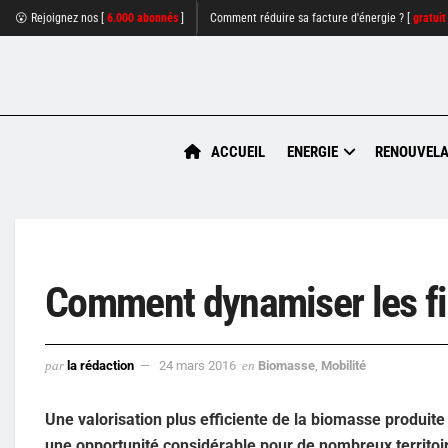
😮 Rejoignez nos [
6.000 abonnés
]
Comment réduire sa facture d'énergie ? [
gratuit
ACCUEIL
ENERGIE
RENOUVELA
Comment dynamiser les fil
par
la rédaction
24 mars 2016
en
Biomasse
,
Mobilité
Une valorisation plus efficiente de la biomasse produite 
une opportunité considérable pour de nombreux territoir