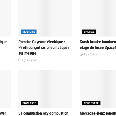
MOBILITÉ
SPATIAL
rique
Porsche Cayenne électrique :
Crash lunaire imminen
Pirelli conçoit six pneumatiques
étage de fusée Space
sur mesure
il y a 3 jours
il y a 2 jours
BIOMASSE
TERRESTRE
over
La combustion oxy-combustion
Mercedes-Benz renouv