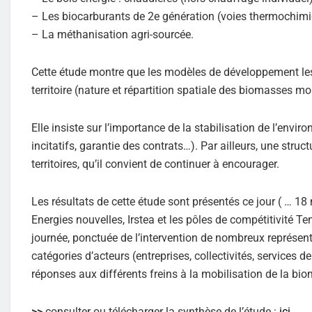
– Les biocarburants de 2e génération (voies thermochimi
– La méthanisation agri-sourcée.
Cette étude montre que les modèles de développement les
territoire (nature et répartition spatiale des biomasses mo
Elle insiste sur l’importance de la stabilisation de l’en
incitatifs, garantie des contrats…). Par ailleurs, une str
territoires, qu’il convient de continuer à encourager.
Les résultats de cette étude sont présentés ce jour ( … 1
Energies nouvelles, Irstea et les pôles de compétitivité Te
journée, ponctuée de l’intervention de nombreux représenta
catégories d’acteurs (entreprises, collectivités, services de
réponses aux différents freins à la mobilisation de la bio
>>
consulter ou télécharger la synthèse de l’étude :
ici