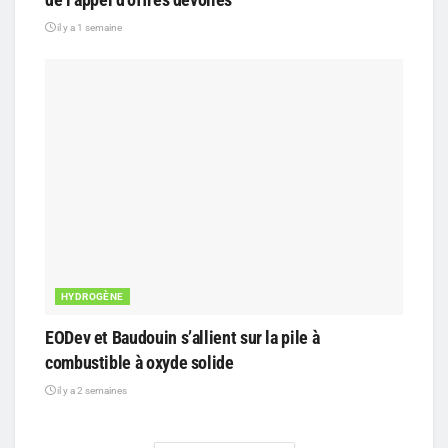
il y a 1 semaine
HYDROGÈNE
EODev et Baudouin s’allient sur la pile à
combustible à oxyde solide
il y a 2 semaines