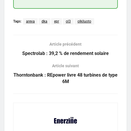
Tags:
areva
dka
epr
ol3
olkiluoto
Article précédent
Spectrolab : 39,2 % de rendement solaire
Article suivant
Thorntonbank : REpower livre 48 turbines de type
6M