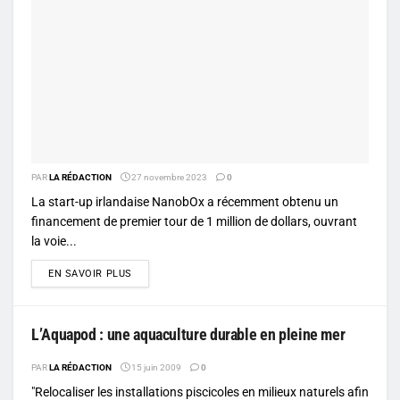
PAR
LA RÉDACTION
27 novembre 2023
0
La start-up irlandaise NanobOx a récemment obtenu un
financement de premier tour de 1 million de dollars, ouvrant
la voie...
DETAILS
EN SAVOIR PLUS
L’Aquapod : une aquaculture durable en pleine mer
PAR
LA RÉDACTION
15 juin 2009
0
"Relocaliser les installations piscicoles en milieux naturels afin