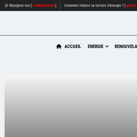
😮 Rejoignez nos [
6.000 abonnés
]
Comment réduire sa facture d'énergie ? [
gratuit
ACCUEIL
ENERGIE
RENOUVELA