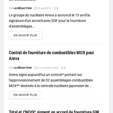
PAR
LA RÉDACTION
16 avril 2012
0
Le groupe du nucléaire Areva a annoncé le 13 avril la
signature d'un accord avec EDF pour la fourniture
d'assemblages...
DETAILS
EN SAVOIR PLUS
Contrat de fourniture de combustibles MOX pour
Areva
PAR
LA RÉDACTION
21 novembre 2008
0
Areva signe aujourd'hui un contrat* portant sur
l'approvisionnement de 32 assemblages combustibles
MOX** destinés à la centrale nucléaire japonaise de...
DETAILS
EN SAVOIR PLUS
Total et CNOOC signent un accord de fourniture GNL