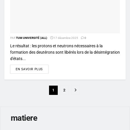
PAR
TUM UNIVERSITÉ (ALL)
17 décembre 2025
0
Le résultat : les protons et neutrons nécessaires à la
formation des deutérons sont libérés lors de la désintégration
d'états...
DETAILS
EN SAVOIR PLUS
1
2
matiere