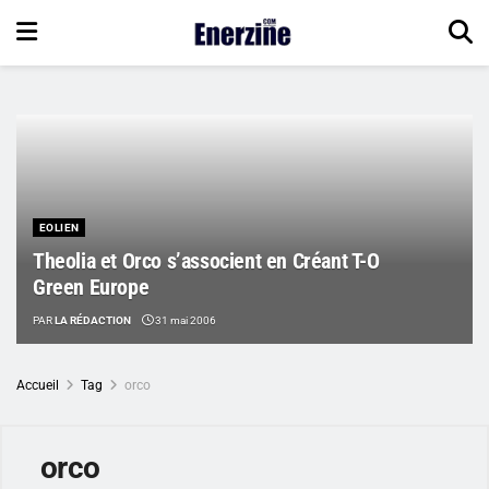
EOLIEN
Theolia et Orco s’associent en Créant T-O
Green Europe
PAR
LA RÉDACTION
31 mai 2006
Accueil
Tag
orco
orco