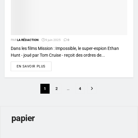
PAR
LA RÉDACTION
9 juin 2025
0
Dans les films Mission : Impossible, le super-espion Ethan
Hunt - joué par Tom Cruise - reçoit des ordres de...
DETAILS
EN SAVOIR PLUS
1
2
…
4
papier