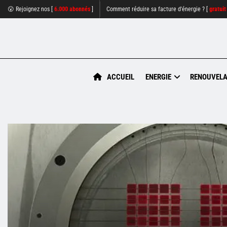
😮 Rejoignez nos [
6.000 abonnés
]
Comment réduire sa facture d'énergie ? [
gratuit
ACCUEIL
ENERGIE
RENOUVELA