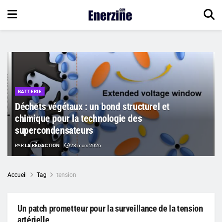
BATTERIE
Déchets végétaux : un bond structurel et
chimique pour la technologie des
supercondensateurs
PAR
LA RÉDACTION
23 mars 2026
Accueil
Tag
tension
Un patch prometteur pour la surveillance de la tension
artérielle