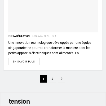
PAR
LA RÉDACTION
26 juillet 2024
0
Une innovation technologique développée par une équipe
singapourienne pourrait transformer la manière dont les
petits appareils électroniques sont alimentés. En...
DETAILS
EN SAVOIR PLUS
1
2
tension