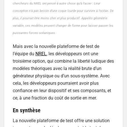
chercheurs du NREL ont pensé à autre chose qu’à l’acier : Leur
conception n’a pas besoin d’une coque lourde pour survivre à l’océan. De
plus, il pourrait être moins cher et plus productif. Appelés géométrie
variable, ces modèles peuvent changer de forme pour laisser passer les
puissantes forces océaniques.
Mais avec la nouvelle plateforme de test de
l’équipe du
NREL
, les développeurs ont une
troisième option, qui combine la liberté ludique des
modèles théoriques avec la réalité brute d’un
générateur physique ou d’un sous-système. Avec
cela, les développeurs pourraient avoir plus
confiance en leur dispositif et ses composants, et
ce, à une fraction du coût de sortie en mer.
En synthèse
La nouvelle plateforme de test offre une solution