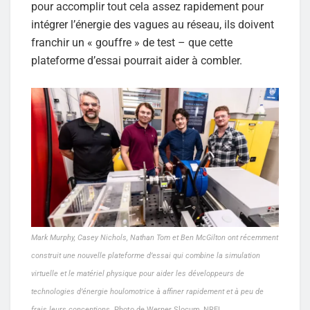
pour accomplir tout cela assez rapidement pour
intégrer l’énergie des vagues au réseau, ils doivent
franchir un « gouffre » de test – que cette
plateforme d’essai pourrait aider à combler.
Mark Murphy, Casey Nichols, Nathan Tom et Ben McGilton ont récemment
construit une nouvelle plateforme d’essai qui combine la simulation
virtuelle et le matériel physique pour aider les développeurs de
technologies d’énergie houlomotrice à affiner rapidement et à peu de
frais leurs conceptions.
Photo de Werner Slocum, NREL