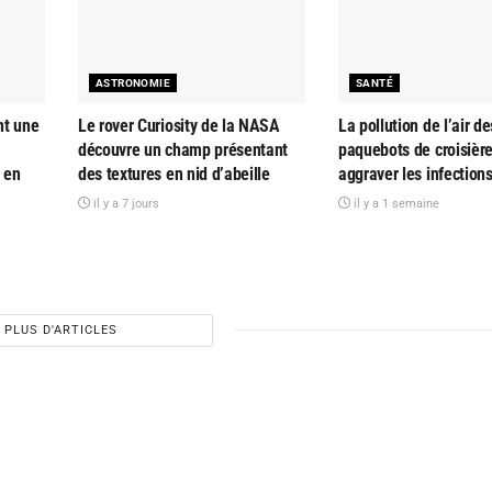
ASTRONOMIE
SANTÉ
nt une
Le rover Curiosity de la NASA
La pollution de l’air de
découvre un champ présentant
paquebots de croisière
 en
des textures en nid d’abeille
aggraver les infections
il y a 7 jours
il y a 1 semaine
PLUS D'ARTICLES