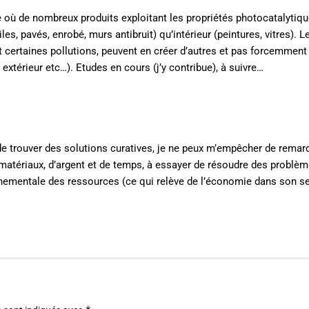
re où de nombreux produits exploitant les propriétés photocatalytiq
les, pavés, enrobé, murs antibruit) qu’intérieur (peintures, vitres). L
nt certaines pollutions, peuvent en créer d’autres et pas forcemmen
extérieur etc…). Etudes en cours (j’y contribue), à suivre…
 de trouver des solutions curatives, je ne peux m’empêcher de rema
 matériaux, d’argent et de temps, à essayer de résoudre des problèm
onnementale des ressources (ce qui relève de l’économie dans son s