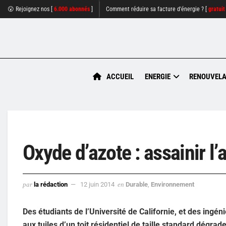
😮 Rejoignez nos [
6.000 abonnés
]
Comment réduire sa facture d'énergie ? [
gratuit
ACCUEIL
ENERGIE
RENOUVELA
Oxyde d’azote : assainir l’
par
la rédaction
12 juin 2014
en
Durable
,
Environnement
Des étudiants de l’Université de Californie, et des ing
aux tuiles d’un toit résidentiel de taille standard dégr