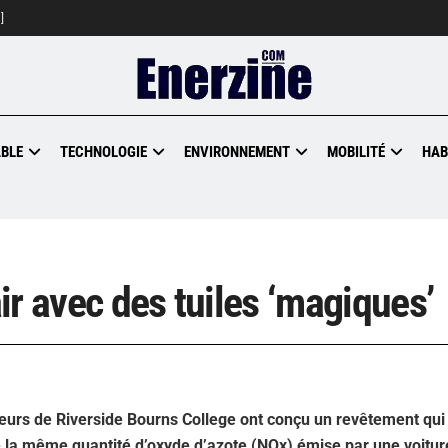
]
BLE
TECHNOLOGIE
ENVIRONNEMENT
MOBILITÉ
HAB
air avec des tuiles ‘magiques’
énieurs de Riverside Bourns College ont conçu un revêtement qui
ade la même quantité d’oxyde d’azote (NOx) émise par une voitur