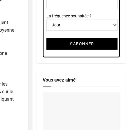
La fréquence souhaitée ?
aient
 moyenne
zone
Vous avez aimé
 les
 sur le
diquant