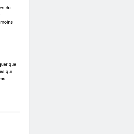
ues du
e
t moins
rquer que
es qui
ens