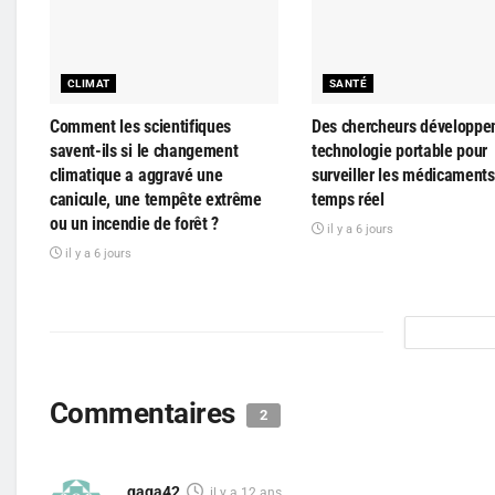
CLIMAT
SANTÉ
Comment les scientifiques
Des chercheurs développe
savent-ils si le changement
technologie portable pour
climatique a aggravé une
surveiller les médicaments
canicule, une tempête extrême
temps réel
ou un incendie de forêt ?
il y a 6 jours
il y a 6 jours
Commentaires
2
gaga42
il y a 12 ans