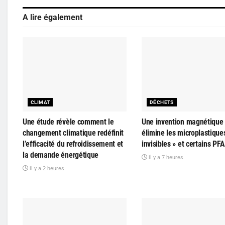
A lire également
CLIMAT
DÉCHETS
Une étude révèle comment le
Une invention magnétique
changement climatique redéfinit
élimine les microplastique
l’efficacité du refroidissement et
invisibles » et certains PF
la demande énergétique
il y a 7 heures
il y a 2 heures