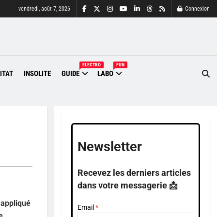
vendredi, août 7, 2026
Connexion
ELECTRO
FUN
ITAT
INSOLITE
GUIDE
LABO
Newsletter
Recevez les derniers articles
dans votre messagerie 📩
 appliqué
Email
e