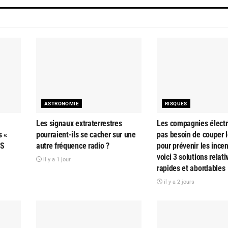
ASTRONOMIE
RISQUES
Les signaux extraterrestres
Les compagnies électr
s «
pourraient-ils se cacher sur une
pas besoin de couper l
AS
autre fréquence radio ?
pour prévenir les ince
voici 3 solutions relat
il y a 1 jour
rapides et abordables
il y a 2 jours