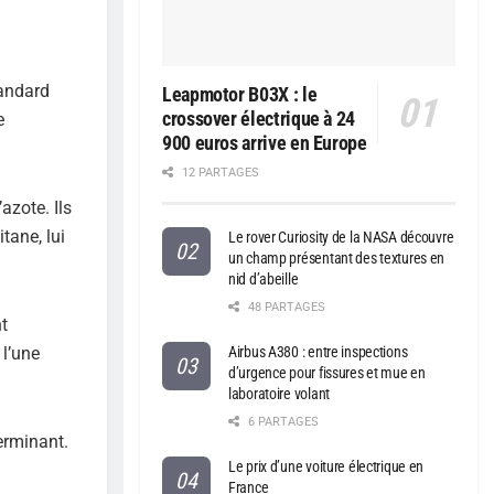
tandard
Leapmotor B03X : le
crossover électrique à 24
e
900 euros arrive en Europe
12 PARTAGES
azote. Ils
tane, lui
Le rover Curiosity de la NASA découvre
un champ présentant des textures en
nid d’abeille
48 PARTAGES
nt
 l’une
Airbus A380 : entre inspections
d’urgence pour fissures et mue en
laboratoire volant
6 PARTAGES
terminant.
Le prix d’une voiture électrique en
France