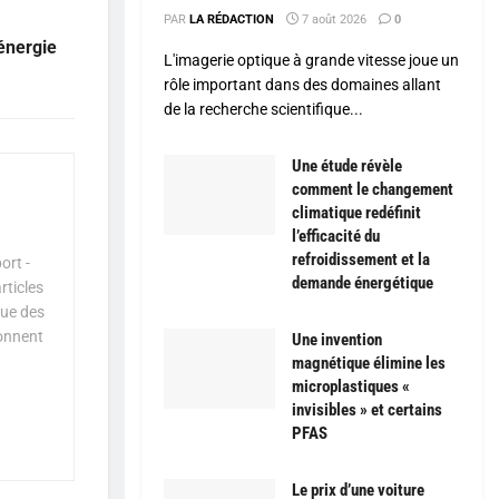
PAR
LA RÉDACTION
7 août 2026
0
énergie
L'imagerie optique à grande vitesse joue un
rôle important dans des domaines allant
de la recherche scientifique...
Une étude révèle
comment le changement
climatique redéfinit
l’efficacité du
refroidissement et la
ort -
demande énergétique
rticles
que des
çonnent
Une invention
magnétique élimine les
microplastiques «
invisibles » et certains
PFAS
Le prix d’une voiture