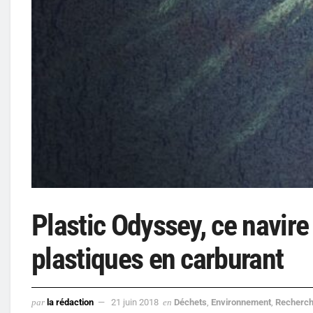
Plastic Odyssey, ce navire
plastiques en carburant
par
la rédaction
21 juin 2018
en
Déchets
,
Environnement
,
Recherc