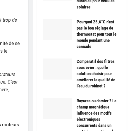
durables pour cellules
solaires
t trop de
Pourquoi 25,6°C n’est
pas le bon réglage de
thermostat pour tout le
monde pendant une
nité de se
canicule
s le
Comparatif des filtres
sous évier : quelle
solution choisir pour
orateurs
améliorer la qualité de
ue. C’est
l’eau du robinet ?
neré,
Rayures ou damier ? Le
champ magnétique
influence des motifs
électroniques
es moteurs
concurrents dans un