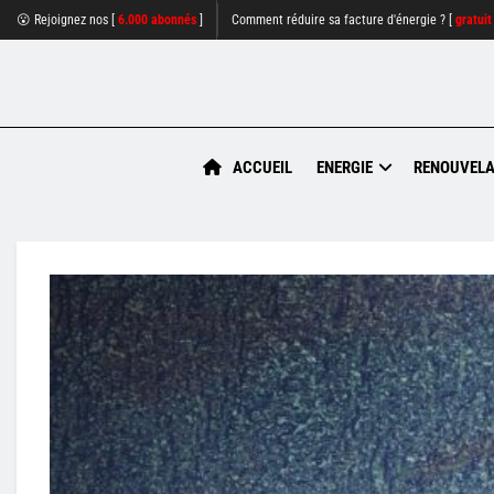
😮 Rejoignez nos [
6.000 abonnés
]
Comment réduire sa facture d'énergie ? [
gratuit
ACCUEIL
ENERGIE
RENOUVELA