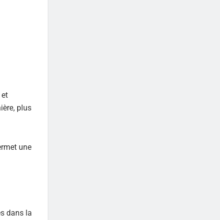
 et
ière, plus
permet une
és dans la