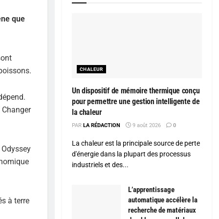
gène que
sont
 poissons.
CHALEUR
Un dispositif de mémoire thermique conçu
 dépend.
pour permettre une gestion intelligente de
. Changer
la chaleur
PAR
LA RÉDACTION
9 août 2026
0
La chaleur est la principale source de perte
ic Odyssey
d'énergie dans la plupart des processus
conomique
industriels et des...
L’apprentissage
automatique accélère la
s à terre
recherche de matériaux