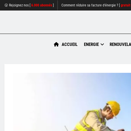
😮 Rejoignez nos [
6.000 abonnés
]
Comment réduire sa facture d'énergie ? [
gratuit
ACCUEIL
ENERGIE
RENOUVELA