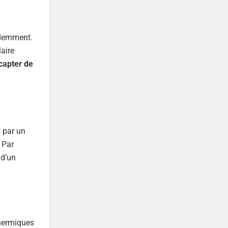
édemment.
aire
capter de
 par un
 Par
 d’un
thermiques