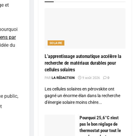
ge et
 pourquoi
yens par
SOLAIRE
 idée du
L’apprentissage automatique accélère la
recherche de matériaux durables pour
cellules solaires
PAR
LA RÉDACTION
9 août 2026
0
Les cellules solaires en pérovskite ont
gagné un énorme élan dans la recherche
ue public,
d'énergie solaire moins chère...
t
Pourquoi 25,6°C n’est
pas le bon réglage de
thermostat pour tout le