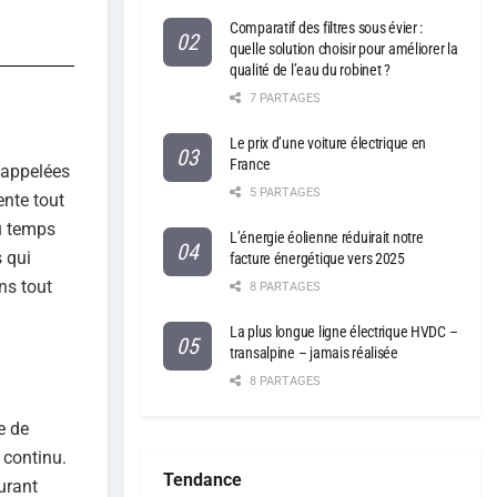
Comparatif des filtres sous évier :
quelle solution choisir pour améliorer la
qualité de l’eau du robinet ?
7 PARTAGES
Le prix d’une voiture électrique en
France
 appelées
5 PARTAGES
ente tout
u temps
L’énergie éolienne réduirait notre
 qui
facture énergétique vers 2025
ns tout
8 PARTAGES
La plus longue ligne électrique HVDC –
transalpine – jamais réalisée
8 PARTAGES
e de
 continu.
Tendance
urant