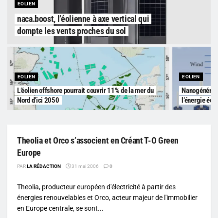
EOLIEN
naca.boost, l’éolienne à axe vertical qui
dompte les vents proches du sol
EOLIEN
EOLIEN
L’éolien offshore pourrait couvrir 11% de la mer du
Nanogénérate
Nord d’ici 2050
l’énergie éol
Theolia et Orco s’associent en Créant T-O Green
Europe
PAR
LA RÉDACTION
31 mai 2006
0
Theolia, producteur européen d'électricité à partir des
énergies renouvelables et Orco, acteur majeur de l'immobilier
en Europe centrale, se sont...