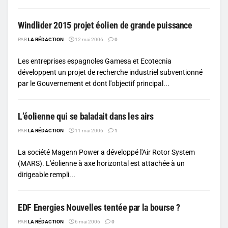
Windlider 2015 projet éolien de grande puissance
PAR
LA RÉDACTION
12 mai 2006
0
Les entreprises espagnoles Gamesa et Ecotecnia
développent un projet de recherche industriel subventionné
par le Gouvernement et dont l'objectif principal...
L’éolienne qui se baladait dans les airs
PAR
LA RÉDACTION
11 mai 2006
1
La société Magenn Power a développé l'Air Rotor System
(MARS). L'éolienne à axe horizontal est attachée à un
dirigeable rempli...
EDF Energies Nouvelles tentée par la bourse ?
PAR
LA RÉDACTION
6 mai 2006
0