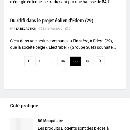
d'énergie éolienne, se traduisant par une hausse de 54 %...
Du rififi dans le projet éolien d’Edern (29)
PAR
LA RÉDACTION
31 janvier 2006
0
C’est dans une petite commune du Finistère, à Edern (29),
que la société belge « Electrabel » (Groupe Suez) souhaite...
1
…
84
85
86
Côté pratique
BG Mosquitaire
Les produits Biogents sont des pièges à