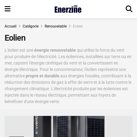
Accueil
Catégorie
Renouvelable
Eolien
Eolien
L'éolien est une
énergie renouvelable
qui utilise la force du vent
pour produire de l'électricité. Les éoliennes, installées sur terre ou en
mer, captent l'énergie cinétique du vent et la convertissent en
énergie électrique. Pour le consommateur, l'éolien représente une
alternative
propre et durable
aux énergies fossiles, contribuant à la
réduction des émissions de gaz à effet de serre et à la lutte contre le
changement climatique. L'électricité produite par les éoliennes est
injectée dans le réseau électrique, permettant aux foyers de
bénéficier d'une énergie verte.