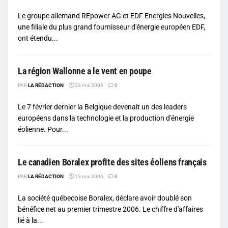
Le groupe allemand REpower AG et EDF Energies Nouvelles,
une filiale du plus grand fournisseur d'énergie européen EDF,
ont étendu...
La région Wallonne a le vent en poupe
PAR
LA RÉDACTION
23 mai 2006
0
Le 7 février dernier la Belgique devenait un des leaders
européens dans la technologie et la production d'énergie
éolienne. Pour...
Le canadien Boralex profite des sites éoliens français
PAR
LA RÉDACTION
13 mai 2006
0
La société québecoise Boralex, déclare avoir doublé son
bénéfice net au premier trimestre 2006. Le chiffre d'affaires
lié à la...