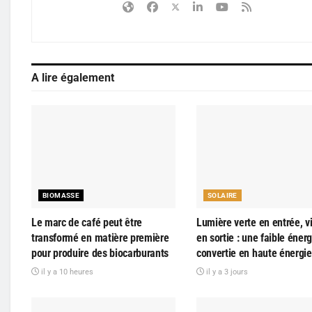
A lire également
BIOMASSE
SOLAIRE
Le marc de café peut être
Lumière verte en entrée, vi
transformé en matière première
en sortie : une faible énerg
pour produire des biocarburants
convertie en haute énergie
il y a 10 heures
il y a 3 jours