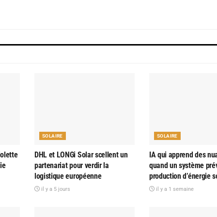
SOLAIRE
SOLAIRE
olette
DHL et LONGi Solar scellent un
IA qui apprend des nu
ie
partenariat pour verdir la
quand un système prév
logistique européenne
production d’énergie s
il y a 5 jours
il y a 1 semaine