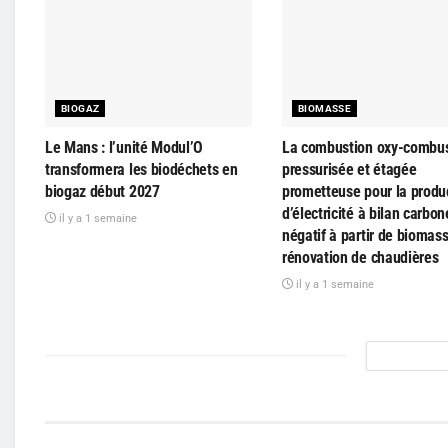
BIOGAZ
BIOMASSE
Le Mans : l’unité Modul’O
La combustion oxy-combus
transformera les biodéchets en
pressurisée et étagée
biogaz début 2027
prometteuse pour la produ
d’électricité à bilan carbon
il y a 1 semaine
négatif à partir de biomass
rénovation de chaudières
il y a 1 semaine