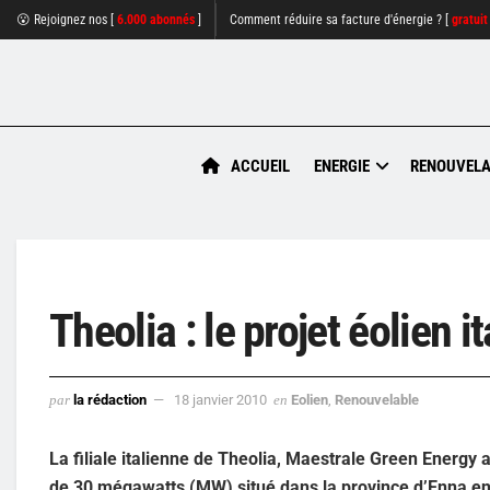
😮 Rejoignez nos [
6.000 abonnés
]
Comment réduire sa facture d'énergie ? [
gratuit
ACCUEIL
ENERGIE
RENOUVELA
Theolia : le projet éolien 
par
la rédaction
18 janvier 2010
en
Eolien
,
Renouvelable
La filiale italienne de Theolia, Maestrale Green Energy 
de 30 mégawatts (MW) situé dans la province d’Enna en 