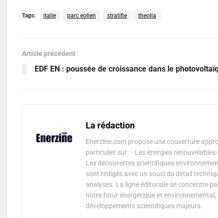
Tags:
italie
parc eolien
stratifie
theolia
Article précédent
EDF EN : poussée de croissance dans le photovoltaï
La rédaction
Enerzine.com propose une couverture approf
particulier sur : - Les énergies renouvelable
Les découvertes scientifiques environnementa
sont rédigés avec un souci du détail techniq
analyses. La ligne éditoriale se concentre p
notre futur énergétique et environnemental, 
développements scientifiques majeurs.