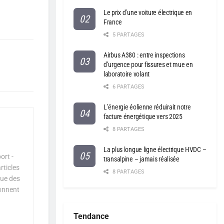
Le prix d’une voiture électrique en
France
5 PARTAGES
Airbus A380 : entre inspections
d’urgence pour fissures et mue en
laboratoire volant
6 PARTAGES
L’énergie éolienne réduirait notre
facture énergétique vers 2025
8 PARTAGES
La plus longue ligne électrique HVDC –
ort -
transalpine – jamais réalisée
rticles
8 PARTAGES
que des
çonnent
Tendance