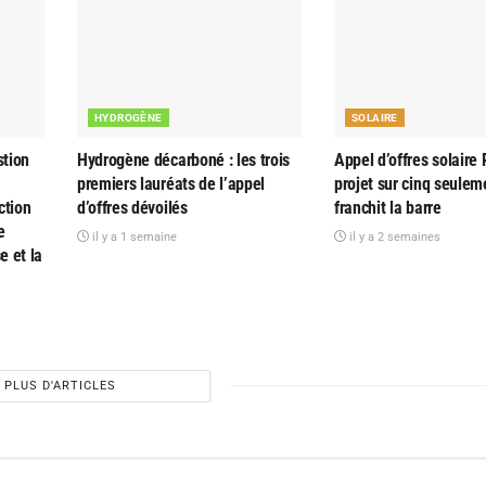
HYDROGÈNE
SOLAIRE
tion
Hydrogène décarboné : les trois
Appel d’offres solaire 
premiers lauréats de l’appel
projet sur cinq seulem
ction
d’offres dévoilés
franchit la barre
e
il y a 1 semaine
il y a 2 semaines
e et la
PLUS D'ARTICLES