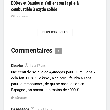
EODev et Baudouin s’allient sur la pile à
combustible à oxyde solide
il y a 2 semaines
PLUS D'ARTICLES
Commentaires
5
Dbsolar
il y a 17 ans
une centrale solaire de 4,4megas pour 50 millions ?
cela fait 11 363 €e kWc , a ce prix il faudra 60 ans
pour la rembourser , de qui se moque t’on en
Espagne , on construit a moins de 4000 €
Répondre
De passage
il y a 17 ans