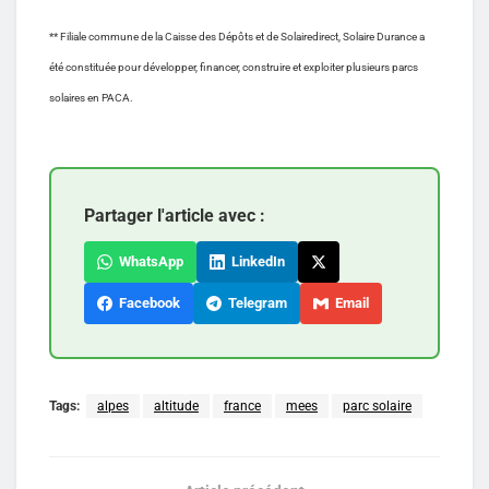
** Filiale commune de la Caisse des Dépôts et de Solairedirect, Solaire Durance a
été constituée pour développer, financer, construire et exploiter plusieurs parcs
solaires en PACA.
Partager l'article avec :
WhatsApp
LinkedIn
Facebook
Telegram
Email
Tags:
alpes
altitude
france
mees
parc solaire