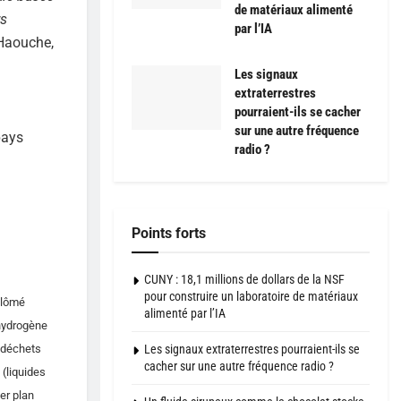
de matériaux alimenté
rs
par l’IA
 Haouche,
Les signaux
extraterrestres
pourraient-ils se cacher
sur une autre fréquence
pays
radio ?
Points forts
CUNY : 18,1 millions de dollars de la NSF
pour construire un laboratoire de matériaux
plômé
alimenté par l’IA
’hydrogène
Les signaux extraterrestres pourraient-ils se
s déchets
cacher sur une autre fréquence radio ?
 (liquides
er plan