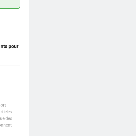
ants pour
ort -
rticles
que des
çonnent