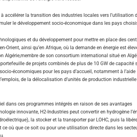
 accélérer la transition des industries locales vers l’utilisation 
 stimuler le développement socio-économique dans les pays choisi
echnologiques et du développement pour mettre en place des cent
-Orient, ainsi qu’en Afrique, où la demande en énergie est élev
on Algérie,membre de son consortium international situé en Algér
 portefeuille de projets combinés de plus de 10 GW de capacité s
s socio-économiques pour les pays d’accueil, notamment à l’aide
mplois, de la délocalisation d’unités de production industrielle
tiel dans ces programmes intégrés en raison de ses avantages
logie innovante, H2-Industries peut convertir en hydrogène l’é
oélectrique), la stocker et la transporter par LOHC, puis la libére
t ce où que ce soit ou pour une utilisation directe dans les secte
au.