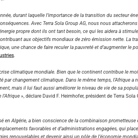
née, durant laquelle l’importance de la transition du secteur én
e conséquences. Avec Terra Sola Group AG, nous nous attacherons
rgie propre dont ils ont tant besoin, ce qui les aidera à stimule
tribuant aux objectifs mondiaux de zéro émission nette. La tra
ique, une chance de faire reculer la pauvreté et d’augmenter le po
ustries
.
a crise climatique mondiale. Bien que le continent contribue le mo
pacté par changement climatique. Dans le même temps, l’Afrique a 
nt, mais il lui faut aussi améliorer le niveau de vie de sa popula
 l’Afrique
», déclare David F. Heimhofer, président de Terra Sola
 basé en Algérie, a bien conscience de la combinaison prometteuse
emplacements favorables et d’administrations engagées, qui place
gies renouvelables et devenir ainsi un pôle de l’économie mondi