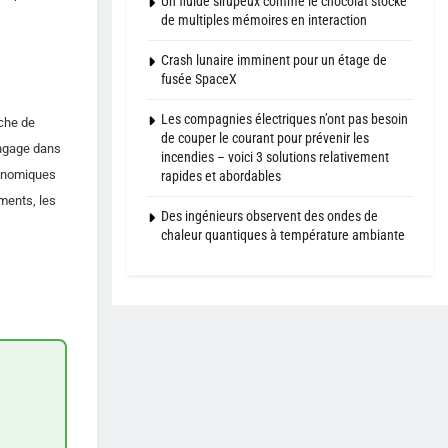
Un fluide sirupeux comme le chocolat stocke
de multiples mémoires en interaction
Crash lunaire imminent pour un étage de
fusée SpaceX
Les compagnies électriques n’ont pas besoin
nche de
de couper le courant pour prévenir les
engage dans
incendies – voici 3 solutions relativement
conomiques
rapides et abordables
ments, les
Des ingénieurs observent des ondes de
chaleur quantiques à température ambiante