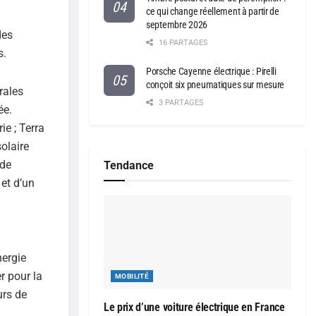
ce qui change réellement à partir de
septembre 2026
des
16 PARTAGES
s.
Porsche Cayenne électrique : Pirelli
conçoit six pneumatiques sur mesure
rales
3 PARTAGES
ée.
ie ; Terra
olaire
 de
Tendance
 et d’un
nergie
r pour la
MOBILITÉ
urs de
Le prix d’une voiture électrique en France