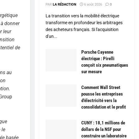
PAR
LA RÉDACTION
6 août 2026
0
ergétique
La transition vers la mobilité électrique
transforme en profondeur les arbitrages
 à donner
des acheteurs français. Si l'acquisition
r leur
d'un...
nsition
tentiel de
Porsche Cayenne
électrique : Pirelli
conçoit six pneumatiques
sur mesure
ins au
non
Comment Wall Street
tion.
pousse les entreprises
 Group
d’électricité vers la
consolidation et le profit
 que
CUNY : 18,1 millions de
dollars de la NSF pour
 le
construire un laboratoire
ale basée