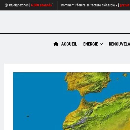
😮 Rejoignez nos [
6.000 abonnés
]
Comment réduire sa facture d'énergie ? [
gratuit
ACCUEIL
ENERGIE
RENOUVELA