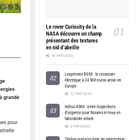
Le rover Curiosity de la
NASA découvre un champ
présentant des textures
en nid d’abeille
48 PARTAGES
Leapmotor B03X : le crossover
électrique à 24 900 euros arrive en
age
Europe
nergies
12 PARTAGES
 à grande
Airbus A380 : entre inspections
d’urgence pour fissures et mue en
laboratoire volant
ues pour
6 PARTAGES
trielle
Timbre postal et date de péremption :