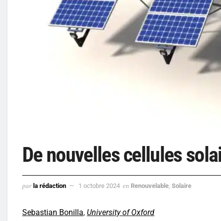
De nouvelles cellules solai
par
la rédaction
1 octobre 2024
en
Renouvelable
,
Solaire
Sebastian Bonilla
,
University of Oxford