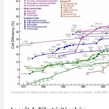
Cartographie de l’efficacité des cellules par type et nom des instituts
. crédit NREL