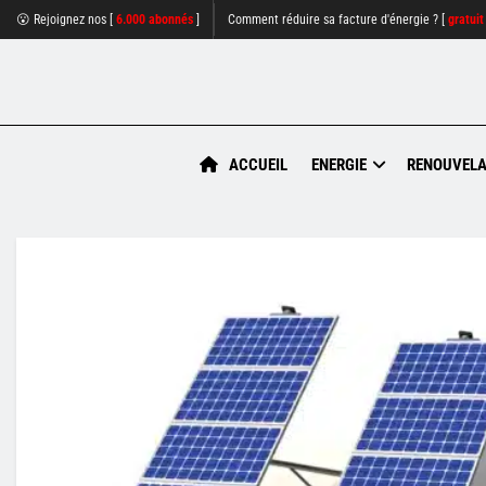
😮 Rejoignez nos [
6.000 abonnés
]
Comment réduire sa facture d'énergie ? [
gratuit
ACCUEIL
ENERGIE
RENOUVELA