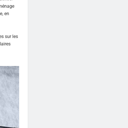
n ménage
re, en
s sur les
laires