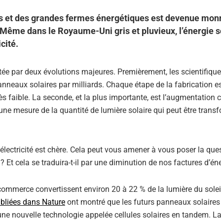
oits et des grandes fermes énergétiques est devenue mon
ême dans le Royaume-Uni gris et pluvieux, l’énergie s
cité.
tée par deux évolutions majeures. Premièrement, les scientifique
anneaux solaires par milliards. Chaque étape de la fabrication e
s faible. La seconde, et la plus importante, est l’augmentation 
 une mesure de la quantité de lumière solaire qui peut être trans
’électricité est chère. Cela peut vous amener à vous poser la que
e ? Et cela se traduira-t-il par une diminution de nos factures d’én
ommerce convertissent environ 20 à 22 % de la lumière du solei
ubliées dans Nature
ont montré que les futurs panneaux solaires
une nouvelle technologie appelée cellules solaires en tandem. L