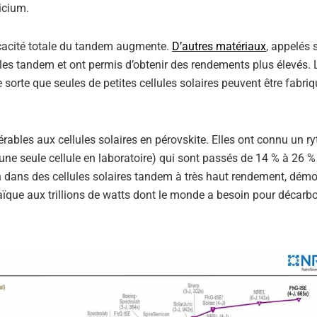
icium.
fficacité totale du tandem augmente.
D’autres matériaux
, appelés 
lules tandem et ont permis d’obtenir des rendements plus élevés. 
de sorte que seules de petites cellules solaires peuvent être fabri
ables aux cellules solaires en pérovskite. Elles ont connu un r
 seule cellule en laboratoire) qui sont passés de 14 % à 26 %
n dans des cellules solaires tandem à très haut rendement, dém
taïque aux trillions de watts dont le monde a besoin pour décarb