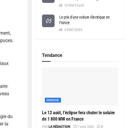
10 PARTAGES
Le prix d’une voiture électrique en
France
4 PARTAGES
ement,
opuces.
Tendance
riaux
aire
uveau
ENERGIE
Le 12 août, l’éclipse fera chuter le solaire
ogie du
de 1 800 MW en France
er la
PAR
LA RÉDACTION
7 août 2026
0