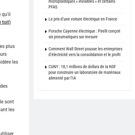
microplastiques « invisibles » et certains
PFAS
 qu’il
Le prix d’une voiture électrique en France
 toit)
Porsche Cayenne électrique : Pirelli conçoit
six pneumatiques sur mesure
ces plus
Comment Wall Street pousse les entreprises
urs
d’électricité vers la consolidation et le profit
idère les
CUNY : 18,1 millions de dollars de la NSF
pour construire un laboratoire de matériaux
alimenté par l’IA
 des
le sont
ant les
tiliser