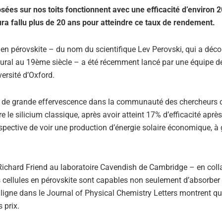
osées sur nos toits fonctionnent avec une efficacité d’environ 
 aura fallu plus de 20 ans pour atteindre ce taux de rendement.
 en pérovskite – du nom du scientifique Lev Perovski, qui a déco
Oural au 19ème siècle – a été récemment lancé par une équipe d
versité d’Oxford.
ce de grande effervescence dans la communauté des chercheurs c
 le silicium classique, après avoir atteint 17% d’efficacité après
spective de voir une production d’énergie solaire économique, à
 Richard Friend au laboratoire Cavendish de Cambridge – en coll
 cellules en pérovskite sont capables non seulement d’absorber 
n ligne dans le Journal of Physical Chemistry Letters montrent q
 prix.