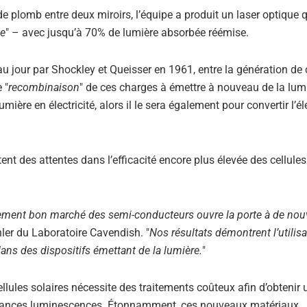
e plomb entre deux miroirs, l’équipe a produit un laser optique 
ce
" – avec jusqu’à 70% de lumière absorbée réémise.
u jour par Shockley et Queisser en 1961, entre la génération de
 "
recombinaison
" de ces charges à émettre à nouveau de la lumi
ière en électricité, alors il le sera également pour convertir l’éle
nt des attentes dans l’efficacité encore plus élevée des cellules 
aitement bon marché des semi-conducteurs ouvre la porte à de nou
chler du Laboratoire Cavendish. "
Nos résultats démontrent l’utilisa
ns des dispositifs émettant de la lumière.
"
llules solaires nécessite des traitements coûteux afin d’obtenir
formances luminescences. Étonnamment, ces nouveaux matériaux