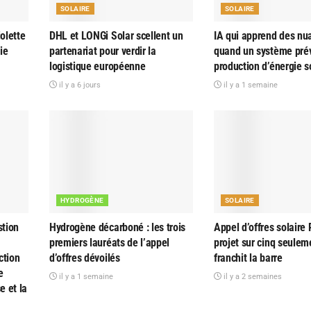
SOLAIRE
SOLAIRE
olette
DHL et LONGi Solar scellent un
IA qui apprend des nu
ie
partenariat pour verdir la
quand un système prév
logistique européenne
production d’énergie s
il y a 6 jours
il y a 1 semaine
HYDROGÈNE
SOLAIRE
tion
Hydrogène décarboné : les trois
Appel d’offres solaire 
premiers lauréats de l’appel
projet sur cinq seulem
ction
d’offres dévoilés
franchit la barre
e
il y a 1 semaine
il y a 2 semaines
e et la