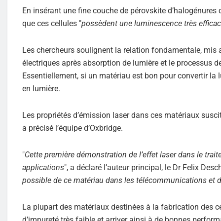
En insérant une fine couche de pérovskite d’halogénures d
que ces cellules "
possèdent une luminescence très effica
Les chercheurs soulignent la relation fondamentale, mis a
électriques après absorption de lumière et le processus de
Essentiellement, si un matériau est bon pour convertir la lum
en lumière.
Les propriétés d’émission laser dans ces matériaux suscite
a précisé l’équipe d’Oxbridge.
"
Cette première démonstration de l’effet laser dans le tr
applications
", a déclaré l’auteur principal, le Dr Felix Des
possible de ce matériau dans les télécommunications et da
La plupart des matériaux destinées à la fabrication des ce
d’impureté très faible et arriver ainsi à de bonnes per