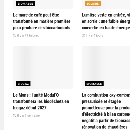
BIOMASSE
SOLAIRE
Le marc de café peut être
Lumière verte en entrée, vi
transformé en matière première
en sortie : une faible énerg
pour produire des biocarburants
convertie en haute énergie
il y a 19 heures
il y a 4 jours
BIOGAZ
BIOMASSE
Le Mans : l’unité Modul’O
La combustion oxy-combus
transformera les biodéchets en
pressurisée et étagée
biogaz début 2027
prometteuse pour la produ
d’électricité à bilan carbon
il y a 1 semaine
négatif à partir de biomass
rénovation de chaudières