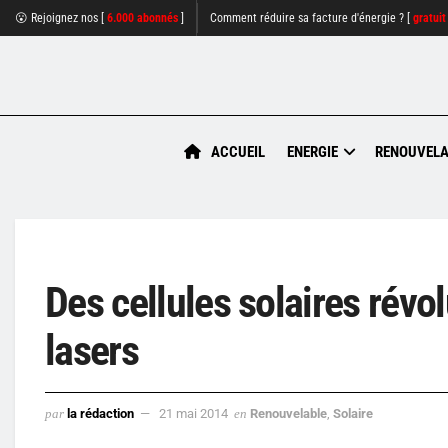
😮 Rejoignez nos [
6.000 abonnés
]
Comment réduire sa facture d'énergie ? [
gratuit
ACCUEIL
ENERGIE
RENOUVELA
Des cellules solaires rév
lasers
par
la rédaction
21 mai 2014
en
Renouvelable
,
Solaire