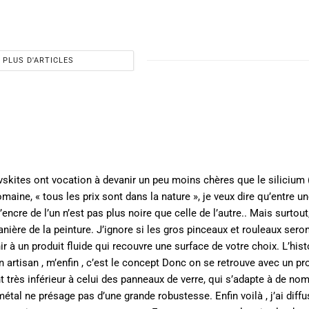
PLUS D'ARTICLES
ovskites ont vocation à devanir un peu moins chères que le silicium 
ine, « tous les prix sont dans la nature », je veux dire qu’entre u
encre de l’un n’est pas plus noire que celle de l’autre.. Mais surtout
ière de la peinture. J’ignore si les gros pinceaux et rouleaux sero
nir à un produit fluide qui recouvre une surface de votre choix. L’hist
 artisan , m’enfin , c’est le concept Donc on se retrouve avec un pr
 très inférieur à celui des panneaux de verre, qui s’adapte à de no
étal ne présage pas d’une grande robustesse. Enfin voilà , j’ai diffusé