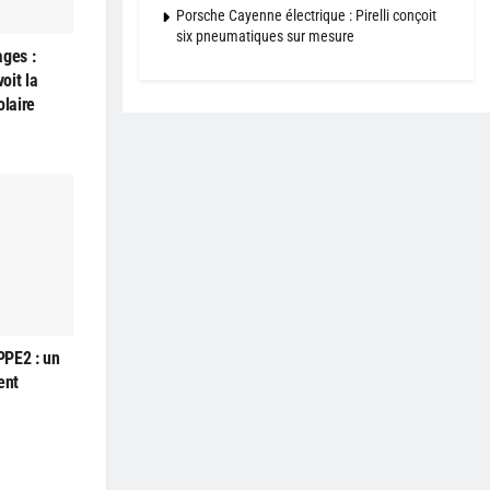
Porsche Cayenne électrique : Pirelli conçoit
six pneumatiques sur mesure
ages :
oit la
olaire
PPE2 : un
ent