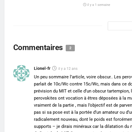
il y a 1 semaine
Commentaires
2
Lionel-fr
il y a 12 ans
Un peu sommaire l’article, voire obscur.. Les per
parlait de 10c/Wc contre 15c/Wc, mais dans ce doma
prévision du MIT et celle d’un obscur tartempion, l’
perovskites ont vocation à êtres déposées à la man
vraiment de la partie , mais l’objectif est de parve
pas si sa pose est à la portée d’un amateur ou d’un
radicalement nouveau, dont le poids est forcément
supports – je dirais minéraux car la dilatation du m