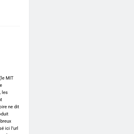
(le MIT
ne
, les
nt
oire ne dit
oduit
mbreux
 ici l’url