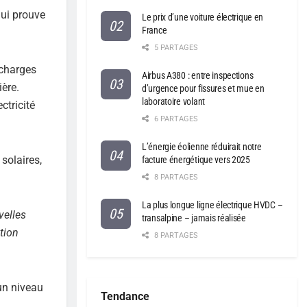
qui prouve
Le prix d’une voiture électrique en
France
5 PARTAGES
 charges
Airbus A380 : entre inspections
ère.
d’urgence pour fissures et mue en
laboratoire volant
ctricité
6 PARTAGES
L’énergie éolienne réduirait notre
solaires,
facture énergétique vers 2025
8 PARTAGES
La plus longue ligne électrique HVDC –
velles
transalpine – jamais réalisée
tion
8 PARTAGES
 un niveau
Tendance