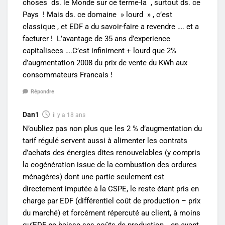
choses ds. le Monde sur ce terme-la , surtout ds. ce
Pays ! Mais ds. ce domaine » lourd » , c’est
classique , et EDF a du savoir-faire a revendre …. et a
facturer ! L’avantage de 35 ans d’experience
capitalisees ….C’est infiniment + lourd que 2%
d’augmentation 2008 du prix de vente du KWh aux
consommateurs Francais !
Répondre
Dan1
il y a 18 ans
N’oubliez pas non plus que les 2 % d’augmentation du
tarif régulé servent aussi à alimenter les contrats
d’achats des énergies dites renouvelables (y compris
la cogénération issue de la combustion des ordures
ménagères) dont une partie seulement est
directement imputée à la CSPE, le reste étant pris en
charge par EDF (différentiel coût de production – prix
du marché) et forcément répercuté au client, à moins
qu’EDF ne baisse ses coûts de production… en ayant