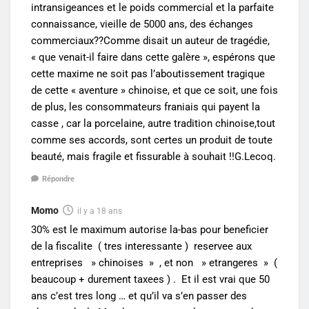
intransigeances et le poids commercial et la parfaite
connaissance, vieille de 5000 ans, des échanges
commerciaux??Comme disait un auteur de tragédie,
« que venait-il faire dans cette galère », espérons que
cette maxime ne soit pas l’aboutissement tragique
de cette « aventure » chinoise, et que ce soit, une fois
de plus, les consommateurs franiais qui payent la
casse , car la porcelaine, autre tradition chinoise,tout
comme ses accords, sont certes un produit de toute
beauté, mais fragile et fissurable à souhait !!G.Lecoq.
Répondre
Momo
il y a 18 ans
30% est le maximum autorise la-bas pour beneficier
de la fiscalite ( tres interessante ) reservee aux
entreprises » chinoises » , et non » etrangeres » (
beaucoup + durement taxees ) . Et il est vrai que 50
ans c’est tres long … et qu’il va s’en passer des