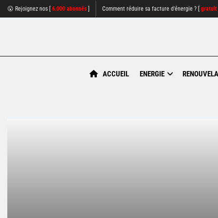
😮 Rejoignez nos [
6.000 abonnés
]
Comment réduire sa facture d'énergie ? [
gratuit
ACCUEIL
ENERGIE
RENOUVELA