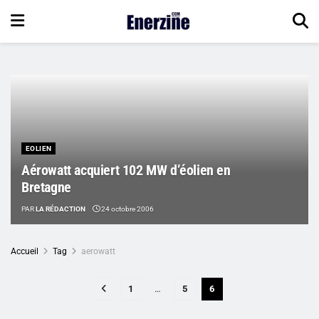
EOLIEN
Aérowatt acquiert 102 MW d’éolien en
Bretagne
PAR
LA RÉDACTION
24 octobre 2006
Accueil
Tag
aerowatt
1
…
5
6