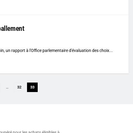
ballement
in, un rapport à l'Office parlementaire d'évaluation des choix...
…
32
33
munéré pour les achats éligibles à