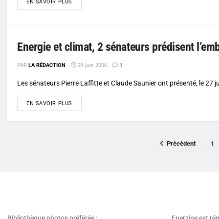
DETAILS
EN SAVOIR PLUS
Energie et climat, 2 sénateurs prédisent l’em
PAR
LA RÉDACTION
29 juin 2006
3
Les sénateurs Pierre Laffitte et Claude Saunier ont présenté, le 27 ju
DETAILS
EN SAVOIR PLUS
Précédent
1
Bibliothèque photos préférée :
Enerzine est ré