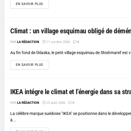
DETAILS
EN SAVOIR PLUS
Climat : un village esquimau obligé de démé
PAR
LA RÉDACTION
11 octobre 2006
0
Au fin fond de l'Alaska, le petit village esquimau de Shishmaref est
DETAILS
EN SAVOIR PLUS
IKEA intégre le climat et l’énergie dans sa str
PAR
LA RÉDACTION
22 août 2006
0
La célèbre marque suédoise "IKEA" se positionne dans le développeme
à...