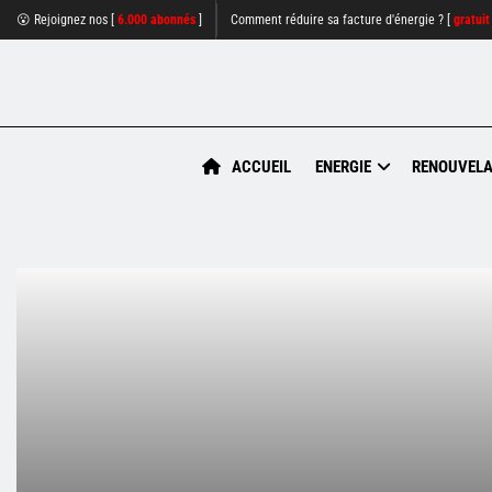
😮 Rejoignez nos [
6.000 abonnés
]
Comment réduire sa facture d'énergie ? [
gratuit
ACCUEIL
ENERGIE
RENOUVELA