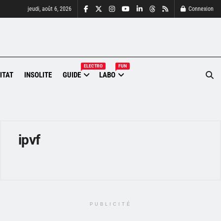
jeudi, août 6, 2026
Connexion
ELECTRO
FUN
ITAT
INSOLITE
GUIDE
LABO
ipvf
PUBLICITÉ