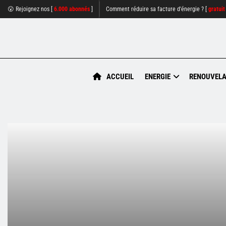
😮 Rejoignez nos [
6.000 abonnés
]
Comment réduire sa facture d'énergie ? [
gratuit
ACCUEIL
ENERGIE
RENOUVELA