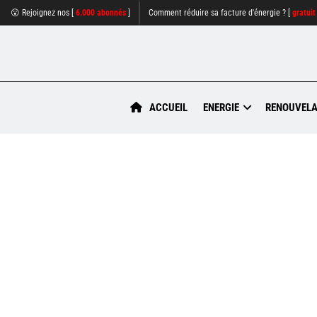
😮 Rejoignez nos [
6.000 abonnés
]
Comment réduire sa facture d'énergie ? [
gratuit
ACCUEIL
ENERGIE
RENOUVELA