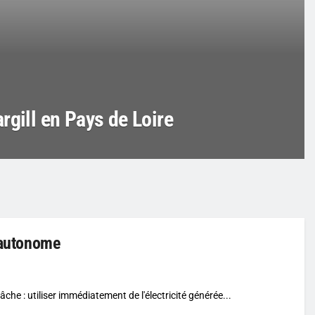
rgill en Pays de Loire
e autonome
tâche : utiliser immédiatement de l'électricité générée...