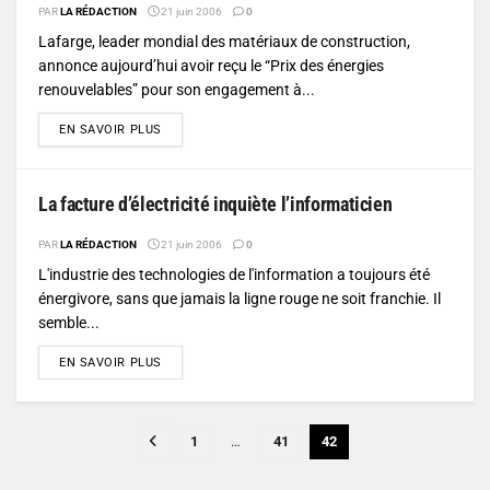
PAR
LA RÉDACTION
21 juin 2006
0
Lafarge, leader mondial des matériaux de construction,
annonce aujourd’hui avoir reçu le “Prix des énergies
renouvelables” pour son engagement à...
DETAILS
EN SAVOIR PLUS
La facture d’électricité inquiète l’informaticien
PAR
LA RÉDACTION
21 juin 2006
0
L'industrie des technologies de l'information a toujours été
énergivore, sans que jamais la ligne rouge ne soit franchie. Il
semble...
DETAILS
EN SAVOIR PLUS
1
…
41
42