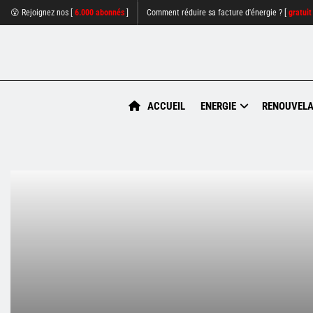
😮 Rejoignez nos [
6.000 abonnés
]
Comment réduire sa facture d'énergie ? [
gratuit
ACCUEIL
ENERGIE
RENOUVELA