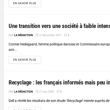
DETAILS
EN SAVOIR PLUS
Une transition vers une société à faible inten
PAR
LA RÉDACTION
19 décembre 2011
5
Connie Hedegaard, femme politique danoise et Commissaire européen
son...
DETAILS
EN SAVOIR PLUS
Recyclage : les français informés mais peu i
PAR
LA RÉDACTION
27 mai 2009
5
Dell a révèlé les résultats de son étude ‘Recyclage’ menée auprès de