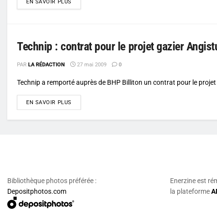
DETAILS
EN SAVOIR PLUS
Technip : contrat pour le projet gazier Angist
PAR
LA RÉDACTION
27 mai 2009
0
Technip a remporté auprès de BHP Billiton un contrat pour le projet 
DETAILS
EN SAVOIR PLUS
Bibliothèque photos préférée :
Enerzine est ré
Depositphotos.com
la plateforme
A