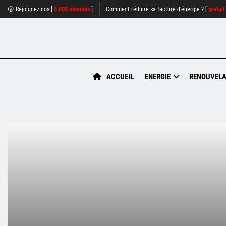
😮 Rejoignez nos [
6.000 abonnés
]
Comment réduire sa facture d'énergie ? [
gratuit
ACCUEIL
ENERGIE
RENOUVELA