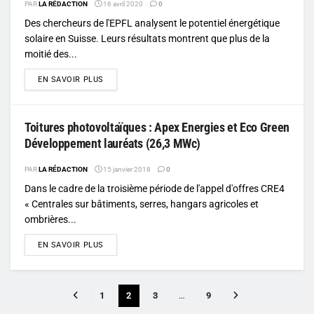
PAR
LA RÉDACTION
16 avril 2020
0
Des chercheurs de l'EPFL analysent le potentiel énergétique
solaire en Suisse. Leurs résultats montrent que plus de la
moitié des...
DETAILS
EN SAVOIR PLUS
Toitures photovoltaïques : Apex Energies et Eco Green
Développement lauréats (26,3 MWc)
PAR
LA RÉDACTION
15 janvier 2018
0
Dans le cadre de la troisième période de l'appel d'offres CRE4
« Centrales sur bâtiments, serres, hangars agricoles et
ombrières...
DETAILS
EN SAVOIR PLUS
1
2
3
…
9