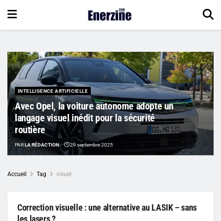
INTELLIGENCE ARTIFICIELLE
Avec Opel, la voiture autonome adopte un
langage visuel inédit pour la sécurité
routière
PAR
LA RÉDACTION
29 septembre 2025
Accueil
Tag
visuel
Correction visuelle : une alternative au LASIK – sans
les lasers ?