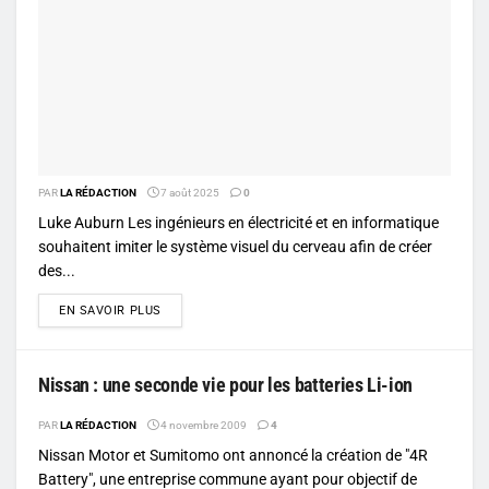
PAR
LA RÉDACTION
7 août 2025
0
Luke Auburn Les ingénieurs en électricité et en informatique
souhaitent imiter le système visuel du cerveau afin de créer
des...
DETAILS
EN SAVOIR PLUS
Nissan : une seconde vie pour les batteries Li-ion
PAR
LA RÉDACTION
4 novembre 2009
4
Nissan Motor et Sumitomo ont annoncé la création de "4R
Battery", une entreprise commune ayant pour objectif de