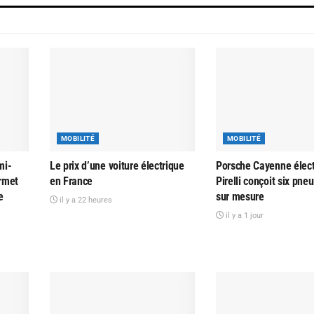
MOBILITÉ
MOBILITÉ
mi-
Le prix d’une voiture électrique
Porsche Cayenne élect
rmet
en France
Pirelli conçoit six pn
e
sur mesure
il y a 22 heures
il y a 1 jour