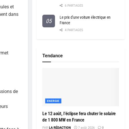
6 PARTAGES
ules et
ement dans
Le prix d’une voiture électrique en
France
4 PARTAGES
ermet
Tendance
ssions de
ENERGIE
eurs
Le 12 août, l’éclipse fera chuter le solaire
de 1 800 MW en France
PAR
LA RÉDACTION
7 août 2026
0