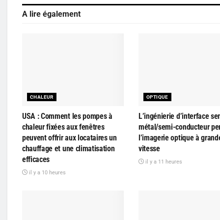
A lire également
CHALEUR
OPTIQUE
USA : Comment les pompes à
L’ingénierie d’interface se
chaleur fixées aux fenêtres
métal/semi-conducteur pe
peuvent offrir aux locataires un
l’imagerie optique à grand
chauffage et une climatisation
vitesse
efficaces
il y a 11 heures
il y a 10 heures