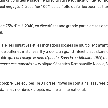
 ont pris des engagements forts sur l’électrification de leur flo
est engagée à électrifier 100% de sa flotte de ferries pour les tr
de 75% d’ici à 2040, en électrifiant une grande partie de ses opé
i.
le ; les initiatives et les incitations locales se multiplient avant
 de batteries installées. Il y a donc un grand intérêt à satisfaire 
pide q
ui est l’usage le plus répandu. Sans la certification DNV, r
dresser ces marchés !
» explique Sébastien Rembauville-Nicolle, 
t propre. Les équipes R&D Forsee Power se sont ainsi assurées 
 dans les nombreux projets marine à l’international.