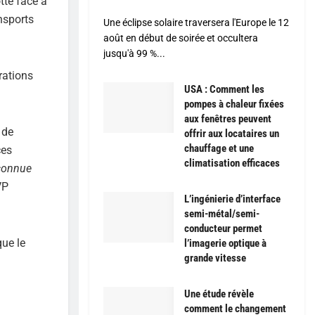
tte face à
ansports
Une éclipse solaire traversera l'Europe le 12
août en début de soirée et occultera
jusqu'à 99 %...
rations
USA : Comment les
pompes à chaleur fixées
aux fenêtres peuvent
 de
offrir aux locataires un
chauffage et une
ces
climatisation efficaces
econnue
VP
L’ingénierie d’interface
semi-métal/semi-
conducteur permet
que le
l’imagerie optique à
grande vitesse
Une étude révèle
comment le changement