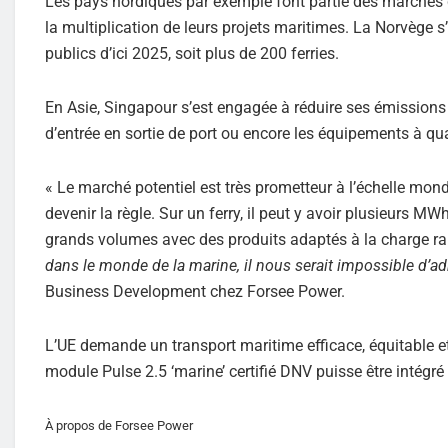
Les pays nordiques par exemple font partie des marchés qui
la multiplication de leurs projets maritimes. La Norvège s’
publics d’ici 2025, soit plus de 200 ferries.
En Asie, Singapour s’est engagée à réduire ses émissions 
d’entrée en sortie de port ou encore les équipements à qua
« Le marché potentiel est très prometteur à l’échelle mondia
devenir la règle. Sur un ferry, il peut y avoir plusieurs MWh
grands volumes avec des produits adaptés à la charge ra
dans le monde de la marine, il nous serait impossible d’a
Business Development chez Forsee Power.
L’UE demande un transport maritime efficace, équitable e
module Pulse 2.5 ‘marine’ certifié DNV puisse être intégré
À propos de Forsee Power