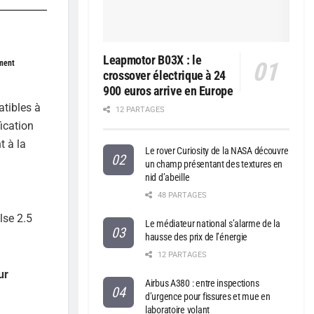
Leapmotor B03X : le
ement
crossover électrique à 24
900 euros arrive en Europe
atibles à
12 PARTAGES
fication
t à la
Le rover Curiosity de la NASA découvre
un champ présentant des textures en
nid d’abeille
48 PARTAGES
lse 2.5
Le médiateur national s’alarme de la
hausse des prix de l’énergie
12 PARTAGES
ur
Airbus A380 : entre inspections
d’urgence pour fissures et mue en
laboratoire volant