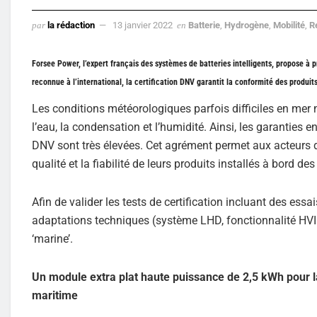
par
la rédaction
13 janvier 2022
en
Batterie
,
Hydrogène
,
Mobilité
,
R
Forsee Power, l’expert français des systèmes de batteries intelligents, propose à
reconnue à l’international, la certification DNV garantit la conformité des produits
Les conditions météorologiques parfois difficiles en mer 
l’eau, la condensation et l’humidité. Ainsi, les garanties e
DNV sont très élevées. Cet agrément permet aux acteurs d
qualité et la fiabilité de leurs produits installés à bord des
Afin de valider les tests de certification incluant des es
adaptations techniques (système LHD, fonctionnalité HVIL)
‘marine’.
Un module extra plat haute puissance de 2,5 kWh pour la
maritime