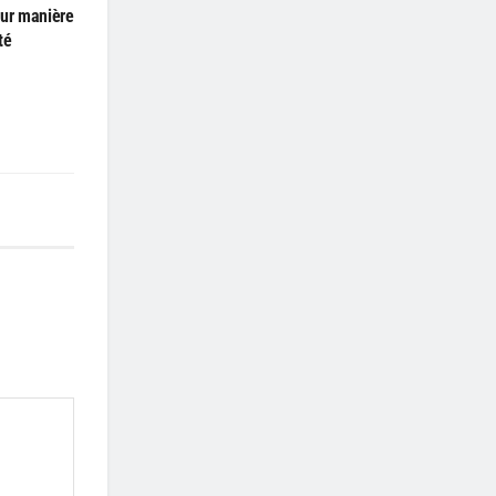
eur manière
té