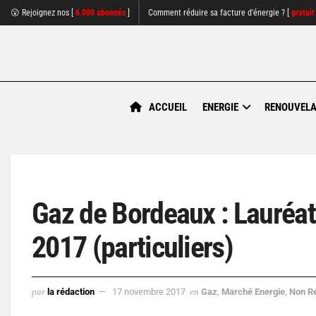
😮 Rejoignez nos [
6.000 abonnés
]
Comment réduire sa facture d'énergie ? [
gratuit
ACCUEIL
ENERGIE
RENOUVELA
Gaz de Bordeaux : Lauréat
2017 (particuliers)
par
la rédaction
17 novembre 2017
en
Gaz
,
Marché Energie
,
Non R