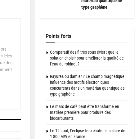
matériau quantique de
type graphène
Points forts
ort -
Comparatif des filtres sous évier : quelle
rticles
solution choisir pour améliorer la qualité de
que des
l’eau du robinet ?
çonnent
Rayures ou damier ? Le champ magnétique
influence des motifs électroniques
concurrents dans un matériau quantique de
type graphène
Le marc de café peut être transformé en
matière première pour produire des
biocarburants
Le 12 août, l’éclipse fera chuter le solaire de
1 800 MW en France