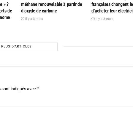
e » ?
méthane renouvelable à partir de
françaises changent l
orts de
dioxyde de carbone
d’acheter leur électrici
tonome
il y a 3 mois
il y a 3 mois
PLUS D'ARTICLES
*
 sont indiqués avec