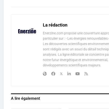
La rédaction
Enerzine.com propose une couverture approf
particulier sur : - Les énergies renouvelable
Les découvertes scientifiques environnementa
sont rédigés avec un souci du détail techniq
analyses. La ligne éditoriale se concentre p
notre futur énergétique et environnemental, 
développements scientifiques majeurs.
A lire également