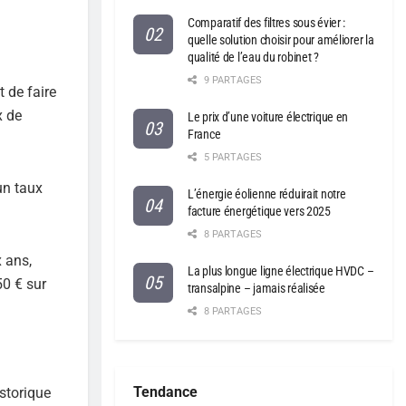
Comparatif des filtres sous évier :
quelle solution choisir pour améliorer la
qualité de l’eau du robinet ?
9 PARTAGES
 de faire
x de
Le prix d’une voiture électrique en
France
5 PARTAGES
un taux
L’énergie éolienne réduirait notre
facture énergétique vers 2025
8 PARTAGES
 ans,
La plus longue ligne électrique HVDC –
50 € sur
transalpine – jamais réalisée
8 PARTAGES
Tendance
istorique